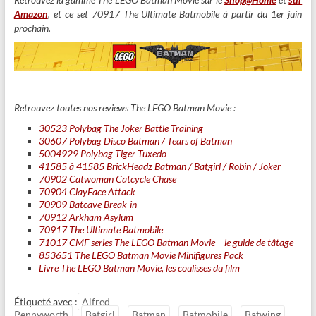
Amazon
, et ce set 70917 The Ultimate Batmobile à partir du 1er juin
prochain.
Retrouvez toutes nos reviews The LEGO Batman Movie :
30523 Polybag The Joker Battle Training
30607 Polybag Disco Batman / Tears of Batman
5004929 Polybag Tiger Tuxedo
41585 à 41585 BrickHeadz Batman / Batgirl / Robin / Joker
70902 Catwoman Catcycle Chase
70904 ClayFace Attack
70909 Batcave Break-in
70912 Arkham Asylum
70917 The Ultimate Batmobile
71017 CMF series The LEGO Batman Movie – le guide de tâtage
853651 The LEGO Batman Movie Minifigures Pack
Livre The LEGO Batman Movie, les coulisses du film
Étiqueté avec :
Alfred
Pennyworth
Batgirl
Batman
Batmobile
Batwing