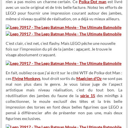
n’en a pas moins un charme certain. Ce
Polka-Dot man
est livré
avec un socle original et de très belle facture. Notez les efforts de
LEGO pour fournir une impression courant autour des jambes,
même si niveau qualité de réalisation, on a déjà vu mieux ailleurs.
C’est clair, c’est net, c’est flashy. Mais LEGO pêche une nouvelle
fois sur l’impression du pli de la jambe : agaçant. Je trouve le
visage absolument craquant.
En fait, oubliez ce que j’ai écrit sur le côté WTF de Polka-dot Man :
ces
Flying Monkeys
, tout droit sortis du
Magicien d’Oz
ne sont pas
mal non plus dans le genre. Je vous laisse juge de l’aspect
artistique mais niveau réalisation, c’est du tout bon. La
réutilisation des jambes du faune de la
série 15
des minifigs à
collectionner, le moule exclusif des têtes et la très belle
impression des torses en font deux belles figurines que LEGO a
pensé à différencier afin de présenter non pas une, mais deux
figurines exclusives.