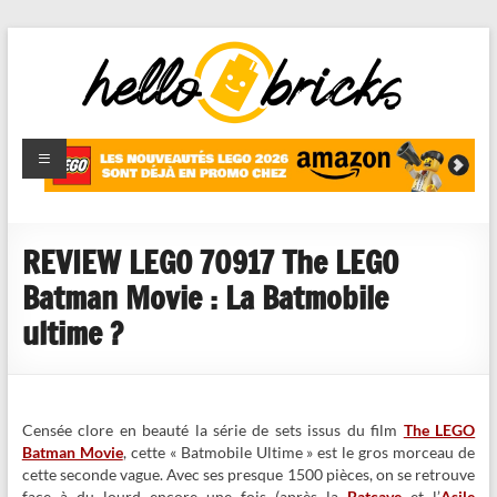
HelloBricks
Blog LEGO,
nouveaut�s
2022,
MOCs et
REVIEW LEGO 70917 The LEGO
reviews
Batman Movie : La Batmobile
ultime ?
Censée clore en beauté la série de sets issus du film
The LEGO
Batman Movie
, cette « Batmobile Ultime » est le gros morceau de
cette seconde vague. Avec ses presque 1500 pièces, on se retrouve
face à du lourd encore une fois (après la
Batcave
et l’
Asile