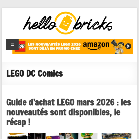
HelloBricks
Blog LEGO,
nouveaut�s
2022,
MOCs et
LEGO DC Comics
reviews
Guide d’achat LEGO mars 2026 : les
nouveautés sont disponibles, le
récap !