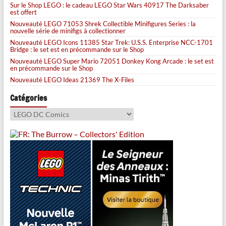
Sur le Shop LEGO : le cadeau LEGO Star Wars 40917 The Darksaber
est offert
Nouveauté LEGO 71053 Shrek Collectible Minifigures Series : la
nouvelle série de minifigs à collectionner
Nouveauté LEGO Icons 11385 Star Trek: U.S.S. Enterprise NCC-1701
Bridge : le set est en précommande sur le Shop
Nouveauté LEGO Super Mario 72051 Donkey Kong Arcade : le set est
en précommande sur le Shop
Nouveauté LEGO Ideas 21369 The X-Files
Catégories
Catégories