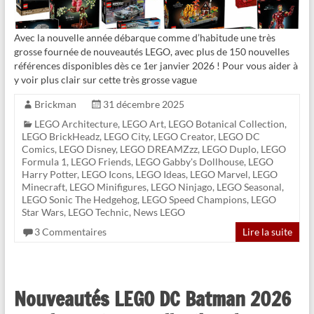
Avec la nouvelle année débarque comme d’habitude une très
grosse fournée de nouveautés LEGO, avec plus de 150 nouvelles
références disponibles dès ce 1er janvier 2026 ! Pour vous aider à
y voir plus clair sur cette très grosse vague
Brickman
31 décembre 2025
LEGO Architecture
,
LEGO Art
,
LEGO Botanical Collection
,
LEGO BrickHeadz
,
LEGO City
,
LEGO Creator
,
LEGO DC
Comics
,
LEGO Disney
,
LEGO DREAMZzz
,
LEGO Duplo
,
LEGO
Formula 1
,
LEGO Friends
,
LEGO Gabby's Dollhouse
,
LEGO
Harry Potter
,
LEGO Icons
,
LEGO Ideas
,
LEGO Marvel
,
LEGO
Minecraft
,
LEGO Minifigures
,
LEGO Ninjago
,
LEGO Seasonal
,
LEGO Sonic The Hedgehog
,
LEGO Speed Champions
,
LEGO
Star Wars
,
LEGO Technic
,
News LEGO
3 Commentaires
Lire la suite
Nouveautés LEGO DC Batman 2026