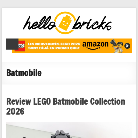
HelloBricks
Blog LEGO,
nouveaut�s
2022,
MOCs et
Batmobile
reviews
Review LEGO Batmobile Collection
2026