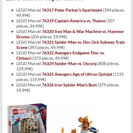
LEGO Marvel
76317 Peter Parker’s Apartment
(394 pièces,
49,99€)
LEGO Marvel
76319 Captain America vs. Thanos
(107
pièces, 34,99€)
LEGO Marvel
76320 Iron Man & War Machine vs. Hammer
Drones
(204 pièces, 19,99€)
LEGO Marvel
76321 Spider-Man vs. Doc Ock Subway Train
Scene
(393 pièces, 49,99€)
LEGO Marvel
76322 Avengers Endgame Thor vs.
Chitauri
(373 pièces, 49,99€)
LEGO Marvel
76324 Spider-Man vs. Oscorp
(808 pièces,
129,99€)
LEGO Marvel
76325 Avengers Age of Ultron Quinjet
(1131
pièces, 119,99€)
LEGO Marvel
76326 Iron Spider-Man’s Bust
(379 pièces,
59,99€)