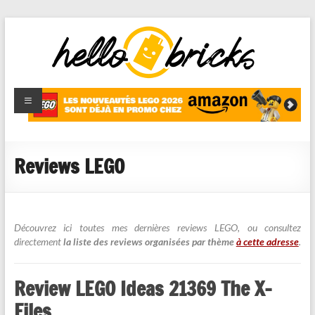
HelloBricks
Blog LEGO,
nouveaut�s
2022,
MOCs et
Reviews LEGO
reviews
Découvrez ici toutes mes dernières reviews LEGO, ou consultez
directement
la liste des reviews organisées par thème
à cette adresse
.
Review LEGO Ideas 21369 The X-
Files