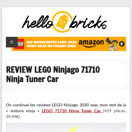
HelloBricks
Blog LEGO,
nouveaut�s
2022,
MOCs et
REVIEW LEGO Ninjago 71710
reviews
Ninja Tuner Car
On continue les reviews LEGO Ninjago 2020 avec mon test de la
« voiture ninja »
LEGO 71710 Ninja Tuner Car
(419 pièces,
39,99€).