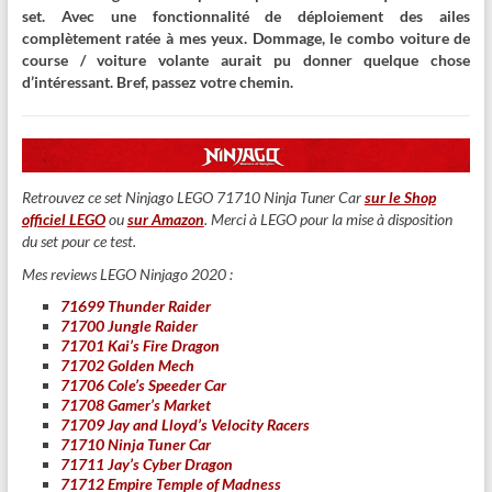
set. Avec une fonctionnalité de déploiement des ailes
complètement ratée à mes yeux. Dommage, le combo voiture de
course / voiture volante aurait pu donner quelque chose
d’intéressant. Bref, passez votre chemin.
Retrouvez ce set Ninjago LEGO 71710 Ninja Tuner Car
sur le Shop
officiel LEGO
ou
sur Amazon
. Merci à LEGO pour la mise à disposition
du set pour ce test.
Mes reviews LEGO Ninjago 2020 :
71699 Thunder Raider
71700 Jungle Raider
71701 Kai’s Fire Dragon
71702 Golden Mech
71706 Cole’s Speeder Car
71708 Gamer’s Market
71709 Jay and Lloyd’s Velocity Racers
71710 Ninja Tuner Car
71711 Jay’s Cyber Dragon
71712 Empire Temple of Madness