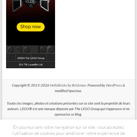
Copyright © 2013-2026
HelloBricks by Brickman
. Powered by
WordPress
&
modified Spacious.
Toutes les images, photos et créations présentes sur ce site sont la propriété de leurs
auteurs. LEGO® est une marque déposée par The LEGO Group qui n'approuve ni ne
sponsorise ce blog.
En poursuivant votre navigation sur ce site, vous acceptez
HelloBricks participe au Programme Partenaires d'Amazon EU, un programme
d'affiliation conçu pour permettre à des sites de percevoir une rémunération grace à
l’utilisation de cookies pour améliorer votre expérience de