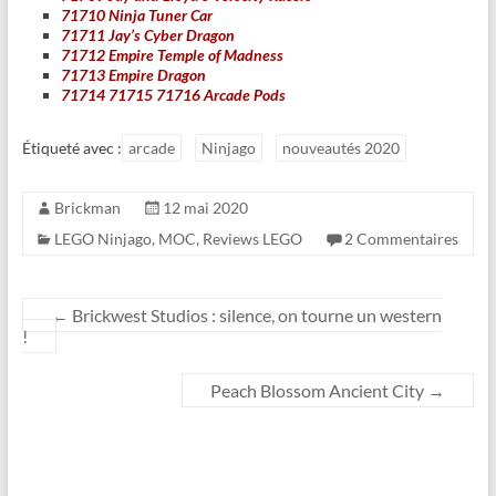
71710 Ninja Tuner Car
71711 Jay’s Cyber Dragon
71712 Empire Temple of Madness
71713 Empire Dragon
71714 71715 71716 Arcade Pods
Étiqueté avec :
arcade
Ninjago
nouveautés 2020
Brickman
12 mai 2020
LEGO Ninjago
,
MOC
,
Reviews LEGO
2 Commentaires
←
Brickwest Studios : silence, on tourne un western
!
Peach Blossom Ancient City
→