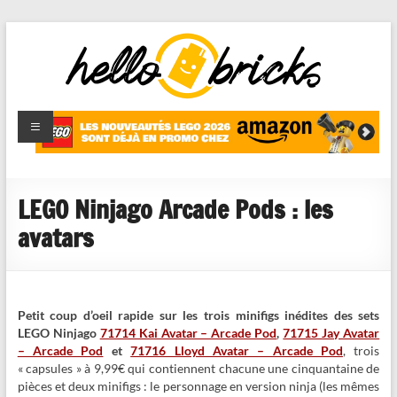
HelloBricks
Blog LEGO,
nouveaut�s
2022,
MOCs et
LEGO Ninjago Arcade Pods : les
reviews
avatars
Petit coup d’oeil rapide sur les trois minifigs inédites des sets
LEGO Ninjago
71714 Kai Avatar – Arcade Pod
,
71715 Jay Avatar
– Arcade Pod
et
71716 Lloyd Avatar – Arcade Pod
, trois
« capsules » à 9,99€ qui contiennent chacune une cinquantaine de
pièces et deux minifigs : le personnage en version ninja (les mêmes