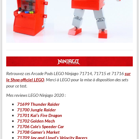
Retrouvez ces Arcade Pods LEGO Ninjago 71714, 71715 et 71716
sur
le Shop officiel LEGO
. Merci à LEGO pour la mise à disposition des sets
pour ce test.
Mes reviews LEGO Ninjago 2020 :
71699 Thunder Raider
71700 Jungle Raider
71701 Kai’s Fire Dragon
71702 Golden Mech
71706 Cole’s Speeder Car
71708 Gamer’s Market
71709 Jay and Lloyd’s Velocity Racers