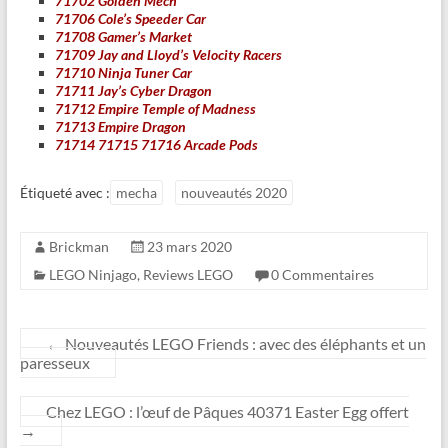
71702 Golden Mech
71706 Cole’s Speeder Car
71708 Gamer’s Market
71709 Jay and Lloyd’s Velocity Racers
71710 Ninja Tuner Car
71711 Jay’s Cyber Dragon
71712 Empire Temple of Madness
71713 Empire Dragon
71714 71715 71716 Arcade Pods
Étiqueté avec :
mecha
nouveautés 2020
Brickman
23 mars 2020
LEGO Ninjago
,
Reviews LEGO
0 Commentaires
←
Nouveautés LEGO Friends : avec des éléphants et un
paresseux
Chez LEGO : l’œuf de Pâques 40371 Easter Egg offert
→