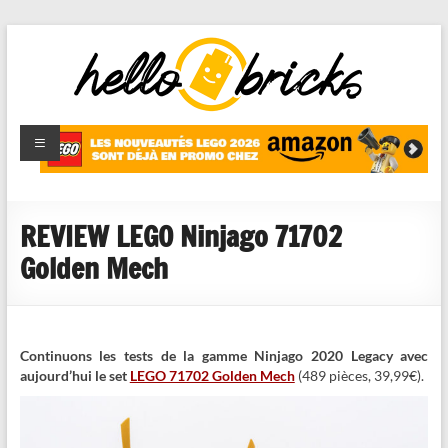
HelloBricks
Blog LEGO,
nouveaut�s
2022,
MOCs et
REVIEW LEGO Ninjago 71702
reviews
Golden Mech
Continuons les tests de la gamme Ninjago 2020 Legacy avec
aujourd’hui le set
LEGO 71702 Golden Mech
(489 pièces, 39,99€).