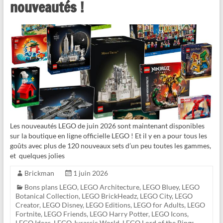
nouveautés !
Les nouveautés LEGO de juin 2026 sont maintenant disponibles
sur la boutique en ligne officielle LEGO ! Et il y en a pour tous les
goûts avec plus de 120 nouveaux sets d’un peu toutes les gammes,
et quelques jolies
Brickman
1 juin 2026
Bons plans LEGO
,
LEGO Architecture
,
LEGO Bluey
,
LEGO
Botanical Collection
,
LEGO BrickHeadz
,
LEGO City
,
LEGO
Creator
,
LEGO Disney
,
LEGO Editions
,
LEGO for Adults
,
LEGO
Fortnite
,
LEGO Friends
,
LEGO Harry Potter
,
LEGO Icons
,
LEGO Ideas
,
LEGO Jurassic World
,
LEGO Lord of the Rings
,