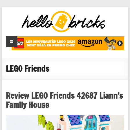
HelloBricks
Blog LEGO,
nouveaut�s
2022,
MOCs et
LEGO Friends
reviews
Review LEGO Friends 42687 Liann’s
Family House