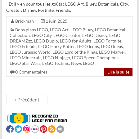
! Et il y en pour tous les goûts : LEGO Art, Bluey, Botanicals, City,
Creator, Disney, Fortnite, Friends,
Brickman
1 juin 2025
Bons plans LEGO
,
LEGO Art
,
LEGO Bluey
,
LEGO Botanical
Collection
,
LEGO City
,
LEGO Creator
,
LEGO Disney
,
LEGO
DREAMZzz
,
LEGO Duplo
,
LEGO for Adults
,
LEGO Fortnite
,
LEGO Friends
,
LEGO Harry Potter
,
LEGO Icons
,
LEGO Ideas
,
LEGO Jurassic World
,
LEGO Lord of the Rings
,
LEGO Marvel
,
LEGO Minecraft
,
LEGO Ninjago
,
LEGO Speed Champions
,
LEGO Star Wars
,
LEGO Technic
,
News LEGO
0 Commentaires
Lire la suite
« Précédent