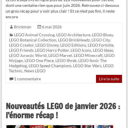
dont une centaine rien que pour juin 2026. Retrouvez ci-dessous
un gros récap pour y voir plus clair ! Et ce n’est pas fini, il reste
encore
Brickman
6 mai 2026
LEGO Animal Crossing
,
LEGO Architecture
,
LEGO Bluey
,
LEGO Botanical Collection
,
LEGO BrickHeadz
,
LEGO City
,
LEGO Creator
,
LEGO Disney
,
LEGO Editions
,
LEGO Fortnite
,
LEGO Friends
,
LEGO Harry Potter
,
LEGO Icons
,
LEGO Ideas
,
LEGO Jurassic World
,
LEGO Marvel
,
LEGO Minecraft
,
LEGO
Ninjago
,
LEGO One Piece
,
LEGO Shrek
,
LEGO Sonic The
Hedgehog
,
LEGO Speed Champions
,
LEGO Star Wars
,
LEGO
Technic
,
News LEGO
1 commentaire
Lire la suite
Nouveautés LEGO de janvier 2026 :
l’énorme récap !