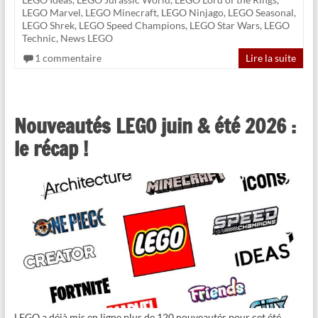
LEGO Marvel
,
LEGO Minecraft
,
LEGO Ninjago
,
LEGO Seasonal
,
LEGO Shrek
,
LEGO Speed Champions
,
LEGO Star Wars
,
LEGO
Technic
,
News LEGO
1 commentaire
Lire la suite
Nouveautés LEGO juin & été 2026 :
le récap !
LEGO a déjà mis en ligne plus de 120 nouveautés pour cet été,