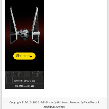
Copyright © 2013-2026
HelloBricks by Brickman
. Powered by
WordPress
&
modified Spacious.