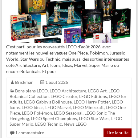
C’est parti pour les nouveautés LEGO d’août 2026, avec
notamment les nouvelles vagues One Piece, Pokémon, Jurassic
World, Star Wars ou Technic, mais aussi des sorties intéressantes
côté Architecture, Art, Icons, Ideas, Marvel, Super Mario ou
encore Botanicals. Et pour
Brickman
1 août 2026
Bons plans LEGO
,
LEGO Architecture
,
LEGO Art
,
LEGO
Botanical Collection
,
LEGO Creator
,
LEGO Editions
,
LEGO for
Adults
,
LEGO Gabby's Dollhouse
,
LEGO Harry Potter
,
LEGO
Icons
,
LEGO Ideas
,
LEGO Marvel
,
LEGO Minecraft
,
LEGO One
Piece
,
LEGO Pokémon
,
LEGO Seasonal
,
LEGO Sonic The
Hedgehog
,
LEGO Speed Champions
,
LEGO Star Wars
,
LEGO
Super Mario
,
LEGO Technic
,
News LEGO
1 commentaire
Lire la suite