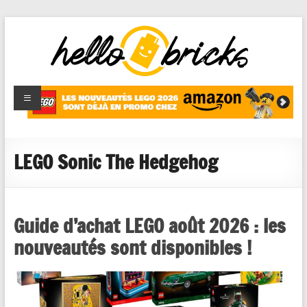
HelloBricks
Blog LEGO,
nouveaut�s
2022,
MOCs et
LEGO Sonic The Hedgehog
reviews
Guide d’achat LEGO août 2026 : les
nouveautés sont disponibles !