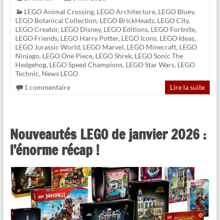
LEGO Animal Crossing
,
LEGO Architecture
,
LEGO Bluey
,
LEGO Botanical Collection
,
LEGO BrickHeadz
,
LEGO City
,
LEGO Creator
,
LEGO Disney
,
LEGO Editions
,
LEGO Fortnite
,
LEGO Friends
,
LEGO Harry Potter
,
LEGO Icons
,
LEGO Ideas
,
LEGO Jurassic World
,
LEGO Marvel
,
LEGO Minecraft
,
LEGO
Ninjago
,
LEGO One Piece
,
LEGO Shrek
,
LEGO Sonic The
Hedgehog
,
LEGO Speed Champions
,
LEGO Star Wars
,
LEGO
Technic
,
News LEGO
1 commentaire
Lire la suite
Nouveautés LEGO de janvier 2026 :
l’énorme récap !