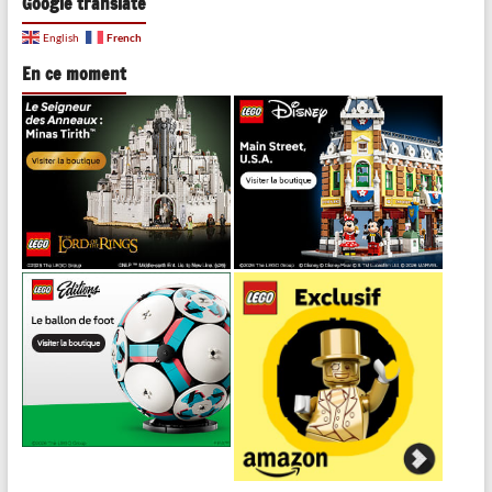
Google translate
French
English
En ce moment