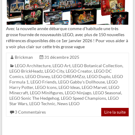
Avec la nouvelle année débarque comme d’habitude une très
grosse fournée de nouveautés LEGO, avec plus de 150 nouvelles
références disponibles dès ce 1er janvier 2026 ! Pour vous aider à
y voir plus clair sur cette très grosse vague
Brickman
31 décembre 2025
LEGO Architecture
,
LEGO Art
,
LEGO Botanical Collection
,
LEGO BrickHeadz
,
LEGO City
,
LEGO Creator
,
LEGO DC
Comics
,
LEGO Disney
,
LEGO DREAMZzz
,
LEGO Duplo
,
LEGO
Formula 1
,
LEGO Friends
,
LEGO Gabby's Dollhouse
,
LEGO
Harry Potter
,
LEGO Icons
,
LEGO Ideas
,
LEGO Marvel
,
LEGO
Minecraft
,
LEGO Minifigures
,
LEGO Ninjago
,
LEGO Seasonal
,
LEGO Sonic The Hedgehog
,
LEGO Speed Champions
,
LEGO
Star Wars
,
LEGO Technic
,
News LEGO
3 Commentaires
Lire la suite