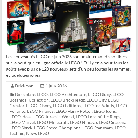
Les nouveautés LEGO de juin 2026 sont maintenant disponibles
sur la boutique en ligne officielle LEGO ! Et il y en a pour tous les
goûts avec plus de 120 nouveaux sets d’un peu toutes les gammes,
et quelques jolies
Brickman
1 juin 2026
Bons plans LEGO
,
LEGO Architecture
,
LEGO Bluey
,
LEGO
Botanical Collection
,
LEGO BrickHeadz
,
LEGO City
,
LEGO
Creator
,
LEGO Disney
,
LEGO Editions
,
LEGO for Adults
,
LEGO
Fortnite
,
LEGO Friends
,
LEGO Harry Potter
,
LEGO Icons
,
LEGO Ideas
,
LEGO Jurassic World
,
LEGO Lord of the Rings
,
LEGO Marvel
,
LEGO Minecraft
,
LEGO Ninjago
,
LEGO Seasonal
,
LEGO Shrek
,
LEGO Speed Champions
,
LEGO Star Wars
,
LEGO
Technic
,
News LEGO