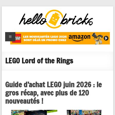
HelloBricks
Blog LEGO,
nouveaut�s
2022,
MOCs et
LEGO Lord of the Rings
reviews
Guide d’achat LEGO juin 2026 : le
gros récap, avec plus de 120
nouveautés !