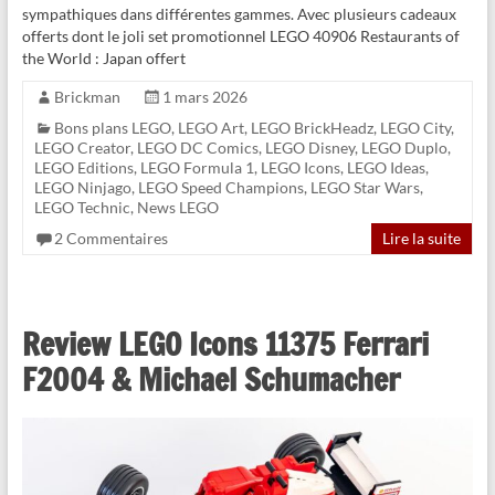
sympathiques dans différentes gammes. Avec plusieurs cadeaux
offerts dont le joli set promotionnel LEGO 40906 Restaurants of
the World : Japan offert
Brickman
1 mars 2026
Bons plans LEGO
,
LEGO Art
,
LEGO BrickHeadz
,
LEGO City
,
LEGO Creator
,
LEGO DC Comics
,
LEGO Disney
,
LEGO Duplo
,
LEGO Editions
,
LEGO Formula 1
,
LEGO Icons
,
LEGO Ideas
,
LEGO Ninjago
,
LEGO Speed Champions
,
LEGO Star Wars
,
LEGO Technic
,
News LEGO
2 Commentaires
Lire la suite
Review LEGO Icons 11375 Ferrari
F2004 & Michael Schumacher