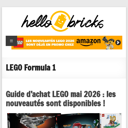
HelloBricks
Blog LEGO,
nouveaut�s
2022,
MOCs et
LEGO Formula 1
reviews
Guide d’achat LEGO mai 2026 : les
nouveautés sont disponibles !