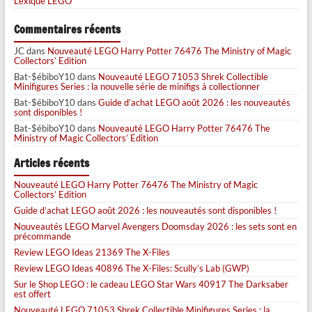
Lexique LEGO
Commentaires récents
JC
dans
Nouveauté LEGO Harry Potter 76476 The Ministry of Magic
Collectors’ Edition
Bat-$ébiboY10
dans
Nouveauté LEGO 71053 Shrek Collectible
Minifigures Series : la nouvelle série de minifigs à collectionner
Bat-$ébiboY10
dans
Guide d’achat LEGO août 2026 : les nouveautés
sont disponibles !
Bat-$ébiboY10
dans
Nouveauté LEGO Harry Potter 76476 The
Ministry of Magic Collectors’ Edition
Articles récents
Nouveauté LEGO Harry Potter 76476 The Ministry of Magic
Collectors’ Edition
Guide d’achat LEGO août 2026 : les nouveautés sont disponibles !
Nouveautés LEGO Marvel Avengers Doomsday 2026 : les sets sont en
précommande
Review LEGO Ideas 21369 The X-Files
Review LEGO Ideas 40896 The X-Files: Scully’s Lab (GWP)
Sur le Shop LEGO : le cadeau LEGO Star Wars 40917 The Darksaber
est offert
Nouveauté LEGO 71053 Shrek Collectible Minifigures Series : la