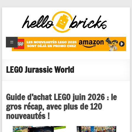
HelloBricks
Blog LEGO,
nouveaut�s
2022,
MOCs et
LEGO Jurassic World
reviews
Guide d’achat LEGO juin 2026 : le
gros récap, avec plus de 120
nouveautés !