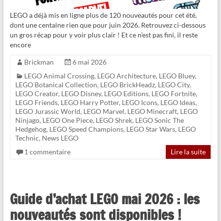
LEGO a déjà mis en ligne plus de 120 nouveautés pour cet été,
dont une centaine rien que pour juin 2026. Retrouvez ci-dessous
un gros récap pour y voir plus clair ! Et ce n’est pas fini, il reste
encore
Brickman
6 mai 2026
LEGO Animal Crossing
,
LEGO Architecture
,
LEGO Bluey
,
LEGO Botanical Collection
,
LEGO BrickHeadz
,
LEGO City
,
LEGO Creator
,
LEGO Disney
,
LEGO Editions
,
LEGO Fortnite
,
LEGO Friends
,
LEGO Harry Potter
,
LEGO Icons
,
LEGO Ideas
,
LEGO Jurassic World
,
LEGO Marvel
,
LEGO Minecraft
,
LEGO
Ninjago
,
LEGO One Piece
,
LEGO Shrek
,
LEGO Sonic The
Hedgehog
,
LEGO Speed Champions
,
LEGO Star Wars
,
LEGO
Technic
,
News LEGO
1 commentaire
Lire la suite
Guide d’achat LEGO mai 2026 : les
nouveautés sont disponibles !