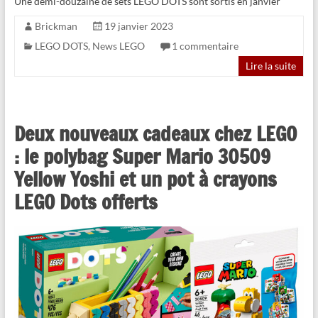
Une demi-douzaine de sets LEGO DOTS sont sortis en janvier
Brickman
19 janvier 2023
LEGO DOTS
,
News LEGO
1 commentaire
Lire la suite
Deux nouveaux cadeaux chez LEGO
: le polybag Super Mario 30509
Yellow Yoshi et un pot à crayons
LEGO Dots offerts