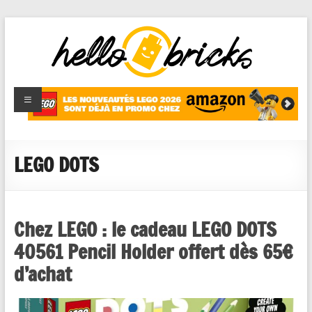
HelloBricks
Blog LEGO,
nouveaut�s
2022,
MOCs et
LEGO DOTS
reviews
Chez LEGO : le cadeau LEGO DOTS
40561 Pencil Holder offert dès 65€
d’achat