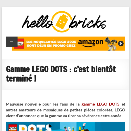
HelloBricks
Blog LEGO,
nouveaut�s
2022,
MOCs et
Gamme LEGO DOTS : c’est bientôt
reviews
terminé !
Mauvaise nouvelle pour les fans de la
gamme LEGO DOTS
et
autres amateurs de mosaïques de petites pièces colorées, LEGO
vient d’annoncer que la gamme va tirer sa révérence cette année.