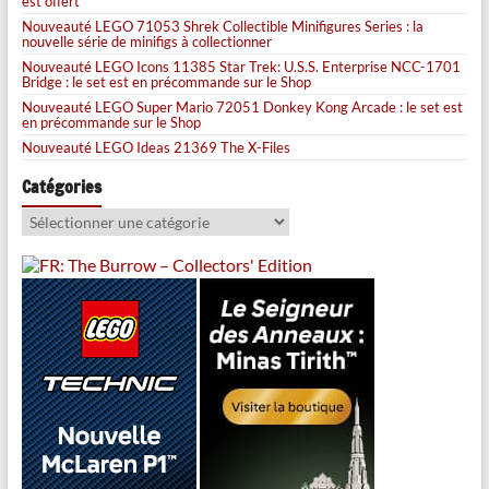
est offert
Nouveauté LEGO 71053 Shrek Collectible Minifigures Series : la
nouvelle série de minifigs à collectionner
Nouveauté LEGO Icons 11385 Star Trek: U.S.S. Enterprise NCC-1701
Bridge : le set est en précommande sur le Shop
Nouveauté LEGO Super Mario 72051 Donkey Kong Arcade : le set est
en précommande sur le Shop
Nouveauté LEGO Ideas 21369 The X-Files
Catégories
Catégories