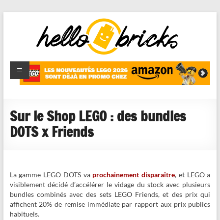
HelloBricks
Blog LEGO,
nouveaut�s
2022,
MOCs et
Sur le Shop LEGO : des bundles
reviews
DOTS x Friends
La gamme LEGO DOTS va
prochainement disparaître
, et LEGO a
visiblement décidé d’accélérer le vidage du stock avec plusieurs
bundles combinés avec des sets LEGO Friends, et des prix qui
affichent 20% de remise immédiate par rapport aux prix publics
habituels.