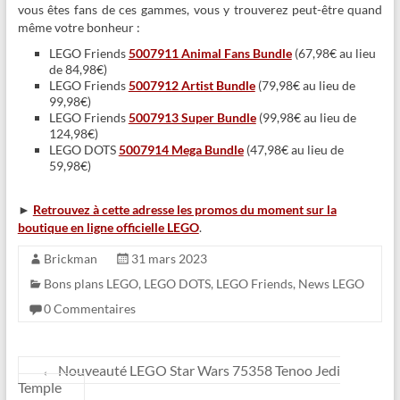
vous êtes fans de ces gammes, vous y trouverez peut-être quand
même votre bonheur :
LEGO Friends
5007911 Animal Fans Bundle
(67,98€ au lieu
de 84,98€)
LEGO Friends
5007912 Artist Bundle
(79,98€ au lieu de
99,98€)
LEGO Friends
5007913 Super Bundle
(99,98€ au lieu de
124,98€)
LEGO DOTS
5007914 Mega Bundle
(47,98€ au lieu de
59,98€)
►
Retrouvez à cette adresse les promos du moment sur la
boutique en ligne officielle LEGO
.
Brickman
31 mars 2023
Bons plans LEGO
,
LEGO DOTS
,
LEGO Friends
,
News LEGO
0 Commentaires
←
Nouveauté LEGO Star Wars 75358 Tenoo Jedi
Temple