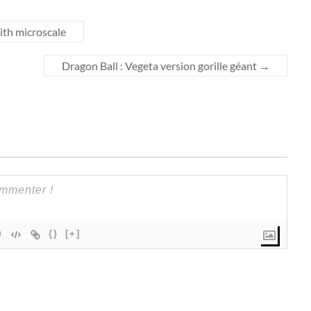
rith microscale
Dragon Ball : Vegeta version gorille géant
→
{}
[+]