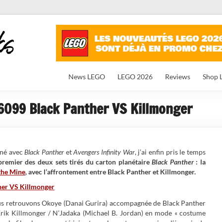
News LEGO
LEGO 2026
Reviews
Shop 
099 Black Panther VS Killmonger
iné avec
Black Panther
et
Avengers Infinity War
, j’ai enfin pris le temps
emier des deux sets tirés du carton planétaire
Black Panther
: la
the Mine
, avec l’affrontement entre Black Panther et Killmonger.
us retrouvons Okoye (Danai Gurira) accompagnée de Black Panther
rik Killmonger / N’Jadaka (Michael B. Jordan) en mode « costume