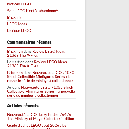
Notices LEGO
Sets LEGO bientôt abandonnés
Bricklink
LEGO Ideas
Lexique LEGO
Commentaires récents
Brickman
dans
Review LEGO Ideas
21369 The X-Files
LeMartien
dans
Review LEGO Ideas
21369 The X-Files
Brickman
dans
Nouveauté LEGO 71053
Shrek Collectible Minifigures Series : la
nouvelle série de minifigs à collectionner
Je'
dans
Nouveauté LEGO 71053 Shrek
Collectible Minifigures Series : la nouvelle
série de minifigs à collectionner
Articles récents
Nouveauté LEGO Harry Potter 76476
The Ministry of Magic Collectors’ Edition
Guide d’achat LEGO août 2026 : les