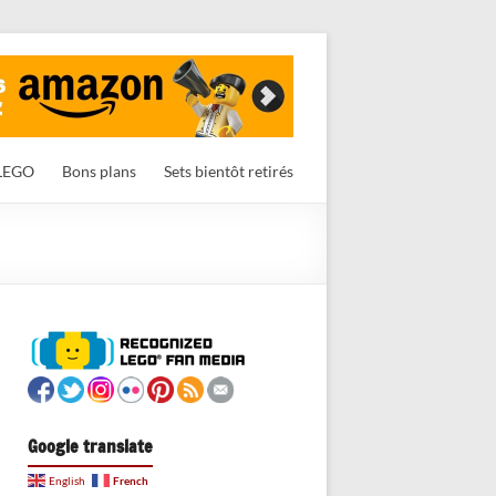
LEGO
Bons plans
Sets bientôt retirés
Google translate
French
English