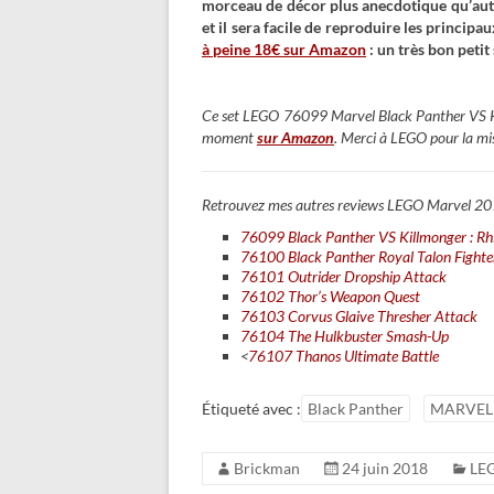
morceau de décor plus anecdotique qu’autre c
et il sera facile de reproduire les princi
à peine 18€ sur Amazon
: un très bon petit 
Ce set LEGO 76099 Marvel Black Panther VS 
moment
sur Amazon
. Merci à LEGO pour la mis
Retrouvez mes autres reviews LEGO Marvel 20
76099 Black Panther VS Killmonger : Rh
76100 Black Panther Royal Talon Fighte
76101 Outrider Dropship Attack
76102 Thor’s Weapon Quest
76103 Corvus Glaive Thresher Attack
76104 The Hulkbuster Smash-Up
<
76107 Thanos Ultimate Battle
Étiqueté avec :
Black Panther
MARVEL
Brickman
24 juin 2018
LE