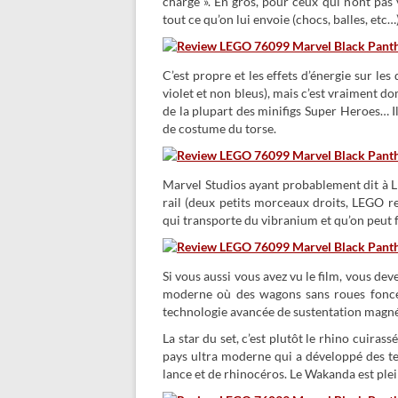
chargé ». En gros, pour ceux qui n’ont pas 
tout ce qu’on lui envoie (chocs, balles, etc…
C’est propre et les effets d’énergie sur l
violet et non bleus), mais c’est vraiment 
de la plupart des minifigs Super Heroes… I
de costume du torse.
Marvel Studios ayant probablement dit à 
rail (deux petits morceaux droits, LEGO re
qui transporte du vibranium et qu’on peut fa
Si vous aussi vous avez vu le film, vous dev
moderne où des wagons sans roues foncen
technologie avancée de sustentation magné
La star du set, c’est plutôt le rhino cuirass
pays ultra moderne qui a développé des te
lance et de rhinocéros. Le Wakanda est ple