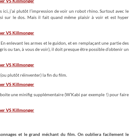
 ici, j’ai plutôt l’impression de voir un robot rhino. Surtout avec le
insi sur le dos. Mais il fait quand même plaisir à voir et est hyper
. En enlevant les armes et le guidon, et en remplaçant une partie des
s ou tan, à vous de voir), il doit presque être possible d’obtenir un
(ou plutôt réinventer) la fin du film.
boite une minifig supplémentaire (W’Kabi par exemple !) pour faire
onnages et le grand méchant du film. On oubliera facilement le