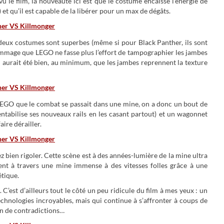
vu le film, la nouveauté ici est que le costume encaisse l’énergie de
) et qu’il est capable de la libérer pour un max de dégâts.
es deux costumes sont superbes (même si pour Black Panther, ils sont
dommage que LEGO ne fasse plus l’effort de tampographier les jambes
l aurait été bien, au minimum, que les jambes reprennent la texture
LEGO que le combat se passait dans une mine, on a donc un bout de
ntabilise ses nouveaux rails en les casant partout) et un wagonnet
ire dérailler.
ez bien rigoler. Cette scène est à des années-lumière de la mine ultra
t à travers une mine immense à des vitesses folles grâce à une
tique.
é. C’est d’ailleurs tout le côté un peu ridicule du film à mes yeux : un
chnologies incroyables, mais qui continue à s’affronter à coups de
in de contradictions…