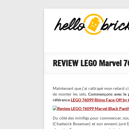
HelloBricks
Blog LEGO,
nouveaut�s
2022, MOCs
et reviews
REVIEW LEGO Marvel 76
Maintenant que j’ai rattrapé mon retard c
de monter les sets.
Commençons avec le pr
référence
LEGO 76099 Rhino Face-Off by 
Du côté des minifigs pour commencer, no
(Chadwick Boseman) et son ennemi juré E