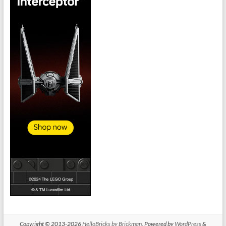
Copyright © 2013-2026
HelloBricks by Brickman
. Powered by
WordPress
&