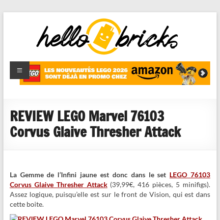
HelloBricks
Blog LEGO,
nouveaut�s
2022,
MOCs et
REVIEW LEGO Marvel 76103
reviews
Corvus Glaive Thresher Attack
La Gemme de l’Infini jaune est donc dans le set
LEGO 76103
Corvus Glaive Thresher Attack
(39,99€, 416 pièces, 5 minifigs).
Assez logique, puisqu’elle est sur le front de Vision, qui est dans
cette boite.