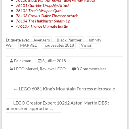
76100 Black Panther Royal Talon Fighter Attack
76101 Outrider Dropship Attack
76102 Thor’s Weapon Quest
76103 Corvus Glaive Thresher Attack
76104 The Hulkbuster Smash-Up
<
76107 Thanos Ultimate Battle
Étiqueté avec :
Avengers
Black Panther
Infinity
War
MARVEL
nouveautés 2018
Vision
Brickman
3 juillet 2018
LEGO Marvel
,
Reviews LEGO
0 Commentaires
←
LEGO 6081 King’s Mountain Fortress microscale
LEGO Creator Expert 10262 Aston Martin DB5 :
annonce en approche
→