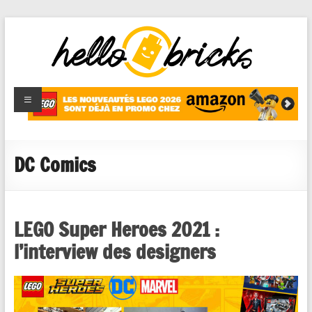
HelloBricks
Blog LEGO,
nouveaut�s
2022,
MOCs et
DC Comics
reviews
LEGO Super Heroes 2021 :
l’interview des designers