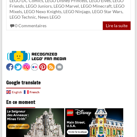
LEGO DC Comics
,
LEGO Disney Princess
,
LEGO Elves
,
LEGO
Friends
,
LEGO Juniors
,
LEGO Marvel
,
LEGO Minecraft
,
LEGO
Mixels
,
LEGO Nexo Knights
,
LEGO Ninjago
,
LEGO Star Wars
,
LEGO Technic
,
News LEGO
0 Commentaires
Lire la suite
Google translate
French
English
En ce moment