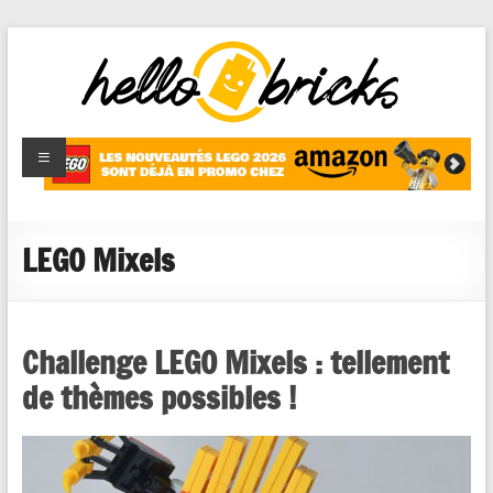
HelloBricks
Blog LEGO,
nouveaut�s
2022,
MOCs et
LEGO Mixels
reviews
Challenge LEGO Mixels : tellement
de thèmes possibles !