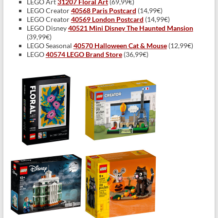
LEGO Art
31207 Floral Art
(69,99€)
LEGO Creator
40568 Paris Postcard
(14,99€)
LEGO Creator
40569 London Postcard
(14,99€)
LEGO Disney
40521 Mini Disney The Haunted Mansion
(39,99€)
LEGO Seasonal
40570 Halloween Cat & Mouse
(12,99€)
LEGO
40574 LEGO Brand Store
(36,99€)