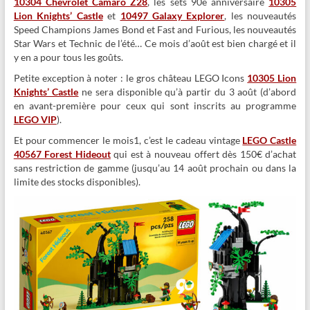
10304 Chevrolet Camaro Z28
, les sets 90e anniversaire
10305
Lion Knights’ Castle
et
10497 Galaxy Explorer
, les nouveautés
Speed Champions James Bond et Fast and Furious, les nouveautés
Star Wars et Technic de l’été… Ce mois d’août est bien chargé et il
y en a pour tous les goûts.
Petite exception à noter : le gros château LEGO Icons
10305 Lion
Knights’ Castle
ne sera disponible qu’à partir du 3 août (d’abord
en avant-première pour ceux qui sont inscrits au programme
LEGO VIP
).
Et pour commencer le mois1, c’est le cadeau vintage
LEGO Castle
40567 Forest Hideout
qui est à nouveau offert dès 150€ d’achat
sans restriction de gamme (jusqu’au 14 août prochain ou dans la
limite des stocks disponibles).