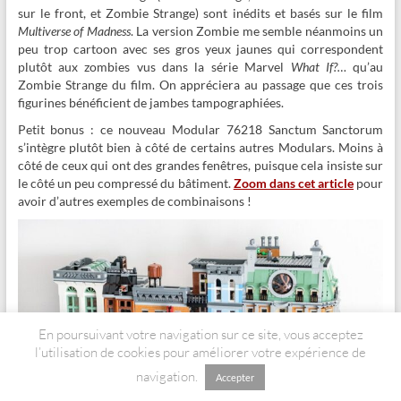
sur le front, et Zombie Strange) sont inédits et basés sur le film
Multiverse of Madness
. La version Zombie me semble néanmoins un
peu trop cartoon avec ses gros yeux jaunes qui correspondent
plutôt aux zombies vus dans la série Marvel
What If?…
qu’au
Zombie Strange du film. On appréciera au passage que ces trois
figurines bénéficient de jambes tampographiées.
Petit bonus : ce nouveau Modular 76218 Sanctum Sanctorum
s’intègre plutôt bien à côté de certains autres Modulars. Moins à
côté de ceux qui ont des grandes fenêtres, puisque cela insiste sur
le côté un peu compressé du bâtiment.
Zoom dans cet article
pour
avoir d’autres exemples de combinaisons !
En poursuivant votre navigation sur ce site, vous acceptez
l’utilisation de cookies pour améliorer votre expérience de
navigation.
Accepter