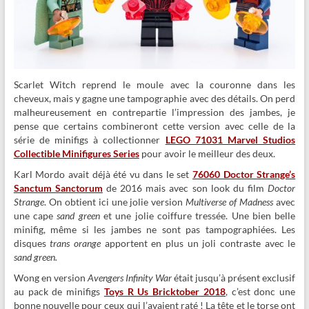
Scarlet Witch reprend le moule avec la couronne dans les
cheveux, mais y gagne une tampographie avec des détails. On perd
malheureusement en contrepartie l’impression des jambes, je
pense que certains combineront cette version avec celle de la
série de minifigs à collectionner
LEGO 71031 Marvel Studios
Collectible Minifigures Series
pour avoir le meilleur des deux.
Karl Mordo avait déjà été vu dans le set
76060 Doctor Strange’s
Sanctum Sanctorum
de 2016 mais avec son look du film
Doctor
Strange
. On obtient ici une jolie version
Multiverse of Madness
avec
une cape
sand green
et une jolie coiffure tressée. Une bien belle
minifig, même si les jambes ne sont pas tampographiées. Les
disques
trans orange
apportent en plus un joli contraste avec le
sand green.
Wong en version
Avengers Infinity War
était jusqu’à présent exclusif
au pack de minifigs
Toys R Us Bricktober 2018
, c’est donc une
bonne nouvelle pour ceux qui l’avaient raté ! La tête et le torse ont