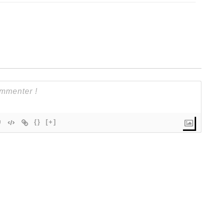
{}
[+]