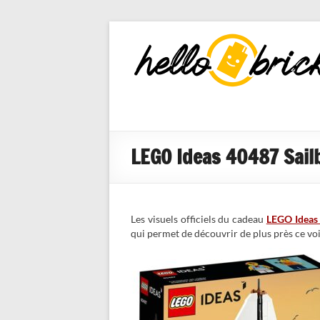
HelloBricks
Blog LEGO,
nouveaut�s
2022, MOCs
et reviews
LEGO Ideas 40487 Sailbo
Les visuels officiels du cadeau
LEGO Ideas
qui permet de découvrir de plus près ce voi