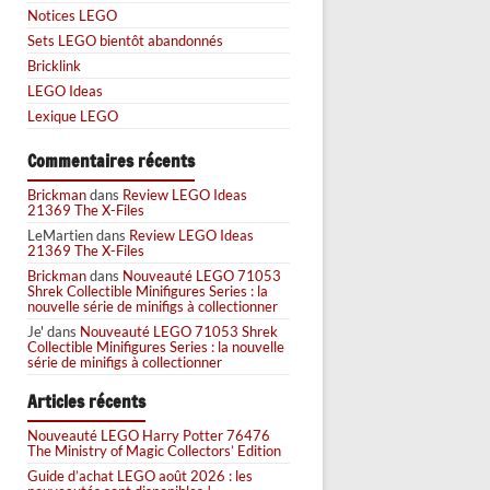
Notices LEGO
Sets LEGO bientôt abandonnés
Bricklink
LEGO Ideas
Lexique LEGO
Commentaires récents
Brickman
dans
Review LEGO Ideas
21369 The X-Files
LeMartien
dans
Review LEGO Ideas
21369 The X-Files
Brickman
dans
Nouveauté LEGO 71053
Shrek Collectible Minifigures Series : la
nouvelle série de minifigs à collectionner
Je'
dans
Nouveauté LEGO 71053 Shrek
Collectible Minifigures Series : la nouvelle
série de minifigs à collectionner
Articles récents
Nouveauté LEGO Harry Potter 76476
The Ministry of Magic Collectors’ Edition
Guide d’achat LEGO août 2026 : les