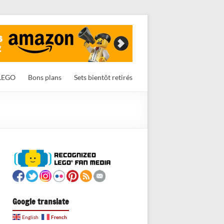
LEGO
Bons plans
Sets bientôt retirés
Google translate
French
English