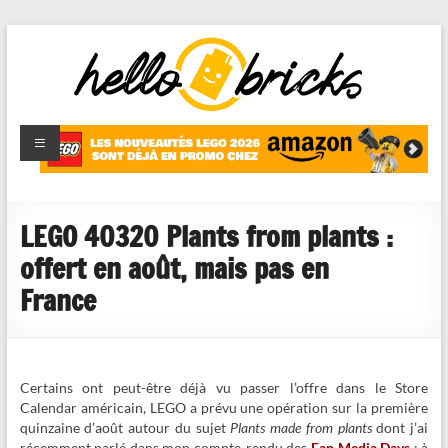
HelloBricks
Blog LEGO,
nouveaut�s
2022,
MOCs et
LEGO 40320 Plants from plants :
reviews
offert en août, mais pas en
France
Certains ont peut-être déjà vu passer l’offre dans le Store
Calendar américain, LEGO a prévu une opération sur la première
quinzaine d’août autour du sujet
Plants made from plants
dont j’ai
récemment parlé dans mon compte-rendu des
Fan Media Days
: à