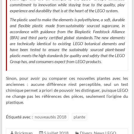
commitment to innovation while staying true to the quality, play
experience and durability that is at the heart of the LEGO system.
The plastic used to make the elements is polyethylene, a soft, durable
and flexible plastic made from sustainably sourced sugarcane, in
accordance with guidance from the Bioplastic Feedstock Alliance
(BFA) and third party certified global standards. The new elements
are technically identical to existing LEGO botanical elements and
have been tested to ensure the sustainably sourced plant-based
plastic meets the high standards for quality and safety that the LEGO
Group has, and consumers expect from LEGO products.
Sinon, pour avoir pu comparer ces nouvelles plantes avec les
anciennes : aucune différence n’est perceptible, seul un test
chimique permet a priori de pouvoir les distinguer, puisque LEGO
ne change pas les références des pièces, seulement l’origine du
plastique.
Étiqueté avec :
nouveautés 2018
plante
Brickman
5 juillet 2018
Divers
,
News LEGO