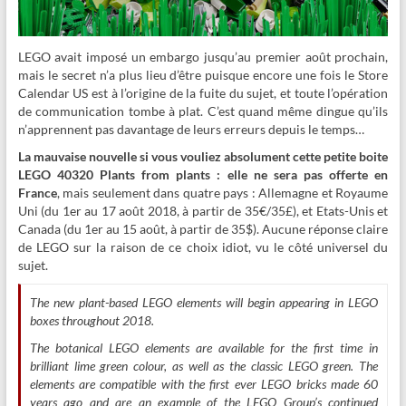
LEGO avait imposé un embargo jusqu’au premier août prochain,
mais le secret n’a plus lieu d’être puisque encore une fois le Store
Calendar US est à l’origine de la fuite du sujet, et toute l’opération
de communication tombe à plat. C’est quand même dingue qu’ils
n’apprennent pas davantage de leurs erreurs depuis le temps…
La mauvaise nouvelle si vous vouliez absolument cette petite boite
LEGO 40320 Plants from plants : elle ne sera pas offerte en
France
, mais seulement dans quatre pays : Allemagne et Royaume
Uni (du 1er au 17 août 2018, à partir de 35€/35£), et Etats-Unis et
Canada (du 1er au 15 août, à partir de 35$). Aucune réponse claire
de LEGO sur la raison de ce choix idiot, vu le côté universel du
sujet.
The new plant-based LEGO elements will begin appearing in LEGO
boxes throughout 2018.
The botanical LEGO elements are available for the first time in
brilliant lime green colour, as well as the classic LEGO green. The
elements are compatible with the first ever LEGO bricks made 60
years ago and are an example of the LEGO Group’s continued