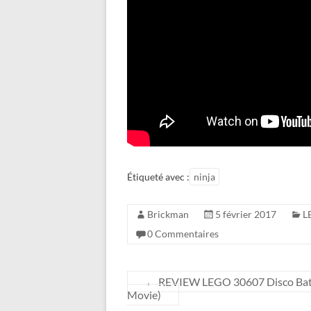
Étiqueté avec :
ninja
Brickman
5 février 2017
L
0 Commentaires
←
REVIEW LEGO 30607 Disco Batm
Movie)