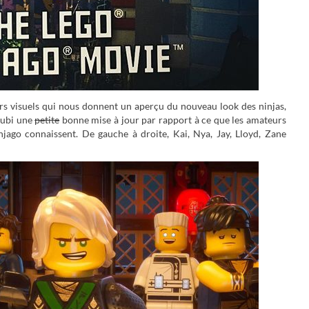
s visuels qui nous donnent un aperçu du nouveau look des ninjas,
subi une
petite
bonne mise à jour par rapport à ce que les amateurs
ago connaissent. De gauche à droite, Kai, Nya, Jay, Lloyd, Zane