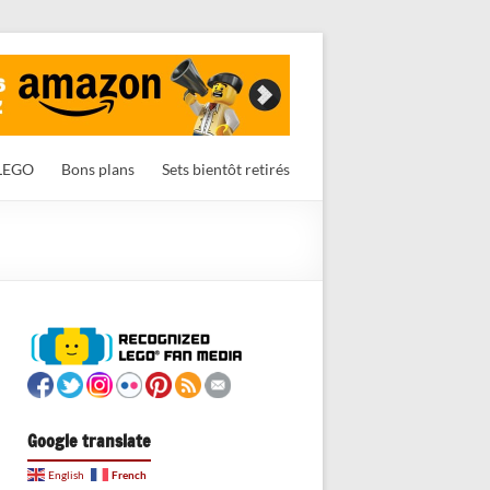
LEGO
Bons plans
Sets bientôt retirés
Google translate
French
English