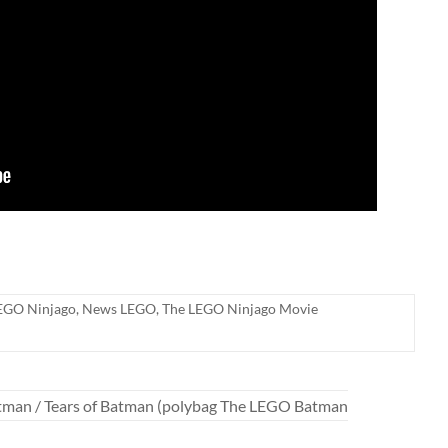
EGO Ninjago
,
News LEGO
,
The LEGO Ninjago Movie
an / Tears of Batman (polybag The LEGO Batman