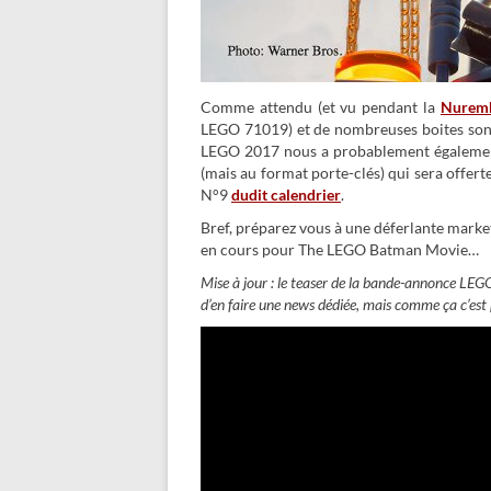
Comme attendu (et vu pendant la
Nuremb
LEGO 71019) et de nombreuses boites sont 
LEGO 2017 nous a probablement également
(mais au format porte-clés) qui sera offe
N°9
dudit calendrier
.
Bref, préparez vous à une déferlante marke
en cours pour The LEGO Batman Movie…
Mise à jour : le teaser de la bande-annonce LEGO
d’en faire une news dédiée, mais comme ça c’est