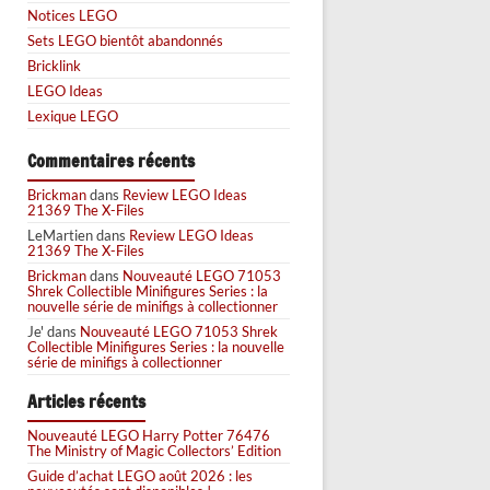
Notices LEGO
Sets LEGO bientôt abandonnés
Bricklink
LEGO Ideas
Lexique LEGO
Commentaires récents
Brickman
dans
Review LEGO Ideas
21369 The X-Files
LeMartien
dans
Review LEGO Ideas
21369 The X-Files
Brickman
dans
Nouveauté LEGO 71053
Shrek Collectible Minifigures Series : la
nouvelle série de minifigs à collectionner
Je'
dans
Nouveauté LEGO 71053 Shrek
Collectible Minifigures Series : la nouvelle
série de minifigs à collectionner
Articles récents
Nouveauté LEGO Harry Potter 76476
The Ministry of Magic Collectors’ Edition
Guide d’achat LEGO août 2026 : les