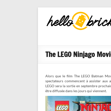
HelloBricks
Blog LEGO,
nouveaut�s
2022, MOCs
et reviews
The LEGO Ninjago Movi
Alors que le film The LEGO Batman Movi
spectateurs commencent à assister aux a
LEGO sera la sortie en septembre prochai
être diffusée dans les jours qui viennent.