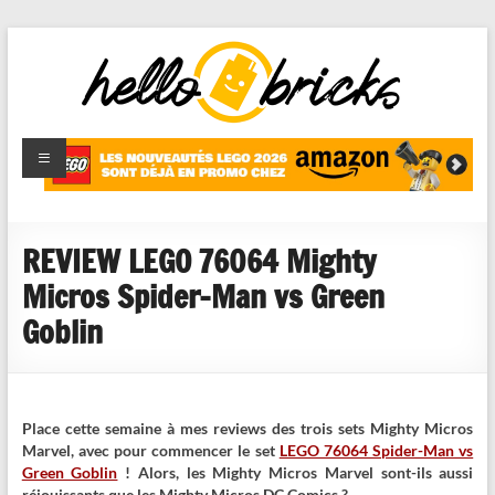
HelloBricks
Blog LEGO,
nouveaut�s
2022,
MOCs et
REVIEW LEGO 76064 Mighty
reviews
Micros Spider-Man vs Green
Goblin
Place cette semaine à mes reviews des trois sets Mighty Micros
Marvel, avec pour commencer le set
LEGO 76064 Spider-Man vs
Green Goblin
! Alors, les Mighty Micros Marvel sont-ils aussi
réjouissants que les Mighty Micros DC Comics ?