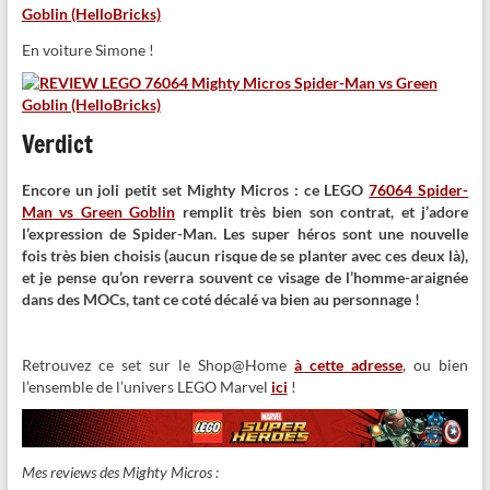
En voiture Simone !
Verdict
Encore un joli petit set Mighty Micros : ce LEGO
76064 Spider-
Man vs Green Goblin
remplit très bien son contrat, et j’adore
l’expression de Spider-Man. Les super héros sont une nouvelle
fois très bien choisis (aucun risque de se planter avec ces deux là),
et je pense qu’on reverra souvent ce visage de l’homme-araignée
dans des MOCs, tant ce coté décalé va bien au personnage !
Retrouvez ce set sur le Shop@Home
à cette adresse
, ou bien
l’ensemble de l’univers LEGO Marvel
ici
!
Mes reviews des Mighty Micros :