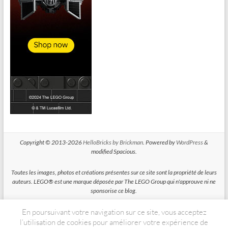
Copyright © 2013-2026
HelloBricks by Brickman
. Powered by
WordPress
&
modified Spacious.
Toutes les images, photos et créations présentes sur ce site sont la propriété de leurs
auteurs. LEGO® est une marque déposée par The LEGO Group qui n'approuve ni ne
sponsorise ce blog.
En poursuivant votre navigation sur ce site, vous acceptez
HelloBricks participe au Programme Partenaires d'Amazon EU, un programme
d'affiliation conçu pour permettre à des sites de percevoir une rémunération grace à
l’utilisation de cookies pour améliorer votre expérience de