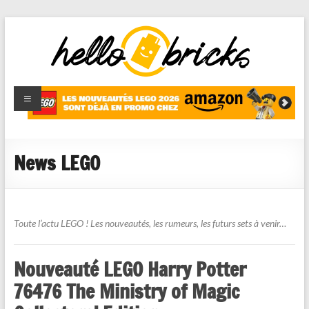
HelloBricks
Blog LEGO,
nouveaut�s
2022,
MOCs et
News LEGO
reviews
Toute l’actu LEGO ! Les nouveautés, les rumeurs, les futurs sets à venir…
Nouveauté LEGO Harry Potter
76476 The Ministry of Magic