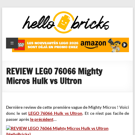
HelloBricks
Blog LEGO,
nouveaut�s
2022,
MOCs et
REVIEW LEGO 76066 Mighty
reviews
Micros Hulk vs Ultron
Dernière review de cette première vague de Mighty Micros ! Voici
donc le set
LEGO 76066 Hulk vs Ultron
. Et ce n’est pas facile de
passer après
le précédent
…