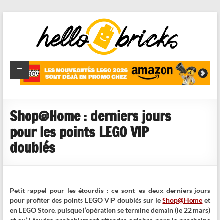
HelloBricks
Blog LEGO,
nouveaut�s
2022,
MOCs et
Shop@Home : derniers jours
reviews
pour les points LEGO VIP
doublés
Petit rappel pour les étourdis : ce sont les deux derniers jours
pour profiter des points LEGO VIP doublés sur le
Shop@Home
et
en LEGO Store, puisque l’opération se termine demain (le 22 mars)
et qu’il faudra probablement attendre octobre pour la prochaine