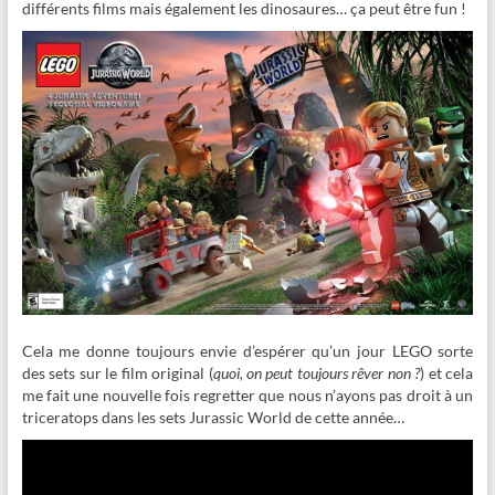
différents films mais également les dinosaures… ça peut être fun !
Cela me donne toujours envie d’espérer qu’un jour LEGO sorte
des sets sur le film original (
quoi, on peut toujours rêver non ?
) et cela
me fait une nouvelle fois regretter que nous n’ayons pas droit à un
triceratops dans les sets Jurassic World de cette année…