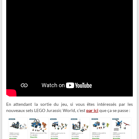
En attendant la sortie du jeu, si vous êtes intéressés par les
nouveaux sets LEGO Jurassic World, c’est
par ici
que ça se passe :