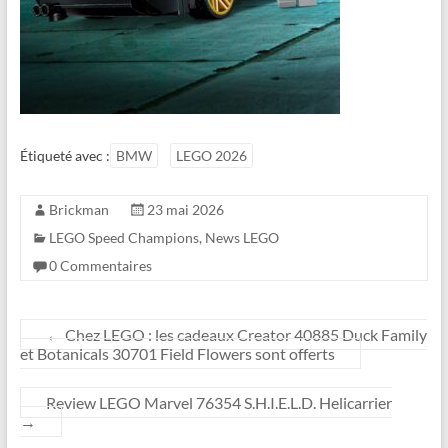
Étiqueté avec :
BMW
LEGO 2026
Brickman
23 mai 2026
LEGO Speed Champions
,
News LEGO
0 Commentaires
←
Chez LEGO : les cadeaux Creator 40885 Duck Family
et Botanicals 30701 Field Flowers sont offerts
Review LEGO Marvel 76354 S.H.I.E.L.D. Helicarrier
→