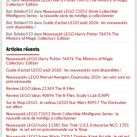
JC
dans
Nouveauté LEGO Harry Potter 76476 The Ministry of Magic
Collectors’ Edition
Bat-$ébiboY10
dans
Nouveauté LEGO 71053 Shrek Collectible
Minifigures Series : la nouvelle série de minifigs à collectionner
Bat-$ébiboY10
dans
Guide d’achat LEGO août 2026 : les nouveautés
sont disponibles !
Bat-$ébiboY10
dans
Nouveauté LEGO Harry Potter 76476 The
Ministry of Magic Collectors’ Edition
Articles récents
Nouveauté LEGO Harry Potter 76476 The Ministry of Magic
Collectors’ Edition
Guide d’achat LEGO août 2026 : les nouveautés sont disponibles !
Nouveautés LEGO Marvel Avengers Doomsday 2026 : les sets sont en
précommande
Review LEGO Ideas 21369 The X-Files
Review LEGO Ideas 40896 The X-Files: Scully’s Lab (GWP)
Sur le Shop LEGO : le cadeau LEGO Star Wars 40917 The Darksaber
est offert
Nouveauté LEGO 71053 Shrek Collectible Minifigures Series : la
nouvelle série de minifigs à collectionner
Nouveauté LEGO Icons 11385 Star Trek: U.S.S. Enterprise NCC-1701
Bridge : le set est en précommande sur le Shop
Nouveauté LEGO Super Mario 72051 Donkey Kong Arcade : le set est