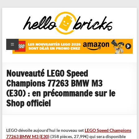
HelloBricks
Blog LEGO,
nouveaut�s
2022,
MOCs et
Nouveauté LEGO Speed
reviews
Champions 77263 BMW M3
(E30) : en précommande sur le
Shop officiel
LEGO dévoile aujourd’hui le nouveau set
LEGO Speed Champions
77263 BMW M3 (E30)
(358 pièces, 27,99€) qui sera disponible