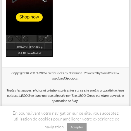
Copyright © 2013-2026
HelloBricks by Brickman
. Powered by
WordPress
&
modified Spacious.
Toutes les images, photos et créations présentes sur ce site sont la propriété de leurs
auteurs. LEGO® est une marque déposée par The LEGO Group qui n'approuve ni ne
sponsorise ce blog.
En poursuivant votre navigation sur ce site, vous acceptez
HelloBricks participe au Programme Partenaires d'Amazon EU, un programme
d'affiliation conçu pour permettre à des sites de percevoir une rémunération grace à
l’utilisation de cookies pour améliorer votre expérience de
la création de liens vers Amazon.fr
navigation.
Accepter