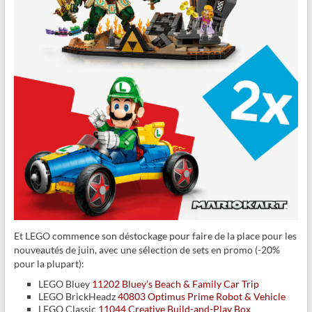
Et LEGO commence son déstockage pour faire de la place pour les
nouveautés de juin, avec une sélection de sets en promo (-20%
pour la plupart):
LEGO Bluey
11202 Bluey’s Beach & Family Car Trip
LEGO BrickHeadz
40803 Optimus Prime Robot & Vehicle
LEGO Classic
11044 Creative Build-and-Play Box