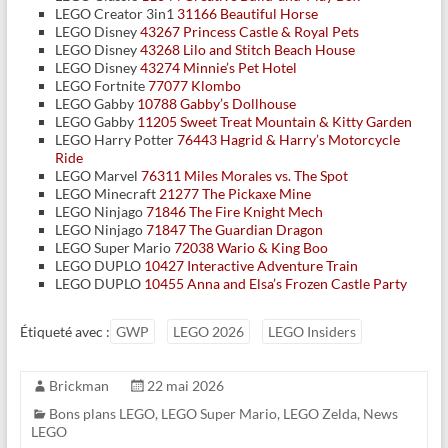
LEGO Creator 3in1
31166 Beautiful Horse
LEGO Disney
43267 Princess Castle & Royal Pets
LEGO Disney
43268 Lilo and Stitch Beach House
LEGO Disney
43274 Minnie’s Pet Hotel
LEGO Fortnite
77077 Klombo
LEGO Gabby
10788 Gabby’s Dollhouse
LEGO Gabby
11205 Sweet Treat Mountain & Kitty Garden
LEGO Harry Potter
76443 Hagrid & Harry’s Motorcycle
Ride
LEGO Marvel
76311 Miles Morales vs. The Spot
LEGO Minecraft
21277 The Pickaxe Mine
LEGO Ninjago
71846 The Fire Knight Mech
LEGO Ninjago
71847 The Guardian Dragon
LEGO Super Mario
72038 Wario & King Boo
LEGO DUPLO
10427 Interactive Adventure Train
LEGO DUPLO
10455 Anna and Elsa’s Frozen Castle Party
Étiqueté avec :
GWP
LEGO 2026
LEGO Insiders
Brickman
22 mai 2026
Bons plans LEGO
,
LEGO Super Mario
,
LEGO Zelda
,
News
LEGO