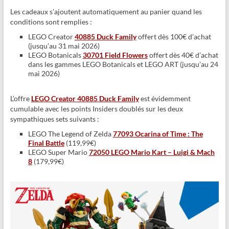
Les cadeaux s’ajoutent automatiquement au panier quand les
conditions sont remplies :
LEGO Creator
40885 Duck Family
offert dès 100€ d’achat
(jusqu’au 31 mai 2026)
LEGO Botanicals
30701 Field Flowers
offert dès 40€ d’achat
dans les gammes LEGO Botanicals et LEGO ART (jusqu’au 24
mai 2026)
L’offre
LEGO Creator 40885 Duck Family
est évidemment
cumulable avec les points Insiders doublés sur les deux
sympathiques sets suivants :
LEGO The Legend of Zelda
77093 Ocarina of Time : The
Final Battle
(119,99€)
LEGO Super Mario
72050 LEGO Mario Kart – Luigi & Mach
8
(179,99€)