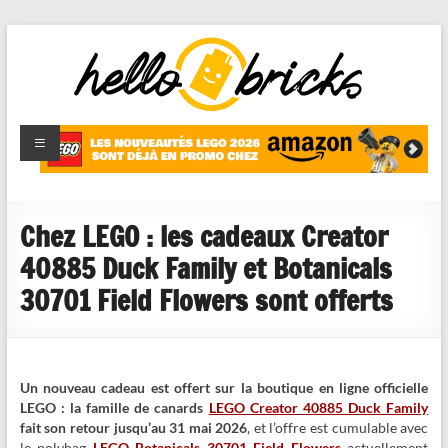
HelloBricks
Blog LEGO,
nouveaut�s
2022,
MOCs et
Chez LEGO : les cadeaux Creator
reviews
40885 Duck Family et Botanicals
30701 Field Flowers sont offerts
Un nouveau cadeau est offert sur la boutique en ligne officielle
LEGO : la famille de canards
LEGO Creator 40885 Duck Family
fait son retour jusqu’au 31 mai 2026
, et l’offre est cumulable avec
le polybag
LEGO Botanicals 30701 Field Flowers
actuellement