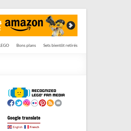
LEGO
Bons plans
Sets bientôt retirés
Google translate
French
English