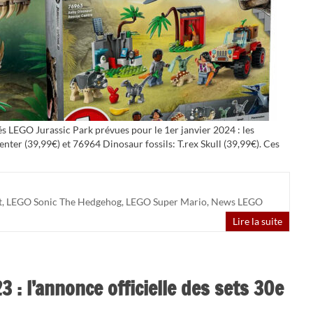
tés LEGO Jurassic Park prévues pour le 1er janvier 2024 : les
er (39,99€) et 76964 Dinosaur fossils: T.rex Skull (39,99€). Ces
t
,
LEGO Sonic The Hedgehog
,
LEGO Super Mario
,
News LEGO
Lire la suite
 : l’annonce officielle des sets 30e