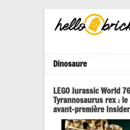
HelloBricks
Blog LEGO,
nouveaut�s
2022, MOCs
et reviews
Dinosaure
LEGO Jurassic World 76
Tyrannosaurus rex : le
avant-première Inside