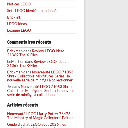
Notices LEGO
Sets LEGO bientôt abandonnés
Bricklink
LEGO Ideas
Lexique LEGO
Commentaires récents
Brickman
dans
Review LEGO Ideas
21369 The X-Files
LeMartien
dans
Review LEGO Ideas
21369 The X-Files
Brickman
dans
Nouveauté LEGO 71053
Shrek Collectible Minifigures Series : la
nouvelle série de minifigs à collectionner
Je'
dans
Nouveauté LEGO 71053 Shrek
Collectible Minifigures Series : la nouvelle
série de minifigs à collectionner
Articles récents
Nouveauté LEGO Harry Potter 76476
The Ministry of Magic Collectors’ Edition
Guide d’achat LEGO août 2026 : les