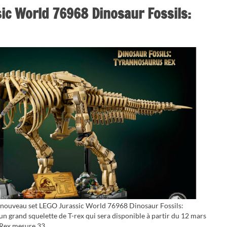
ic World 76968 Dinosaur Fossils:
e nouveau set LEGO Jurassic World 76968 Dinosaur Fossils:
un grand squelette de T-rex qui sera disponible à partir du 12 mars
 Rex mesure 33