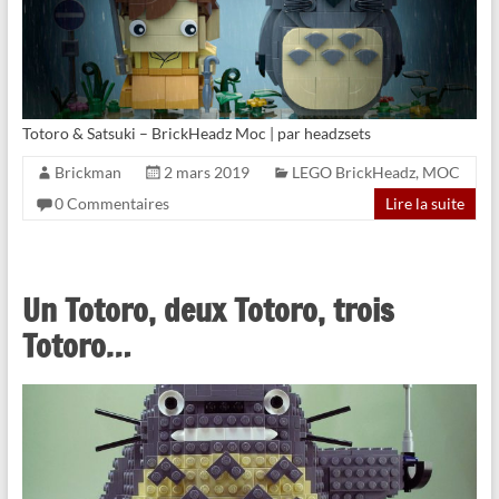
Totoro & Satsuki – BrickHeadz Moc | par headzsets
Brickman
2 mars 2019
LEGO BrickHeadz
,
MOC
0 Commentaires
Lire la suite
Un Totoro, deux Totoro, trois
Totoro…