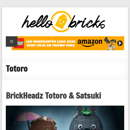
HelloBricks
Blog LEGO,
nouveaut�s
2022,
MOCs et
Totoro
reviews
BrickHeadz Totoro & Satsuki