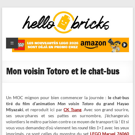
HelloBricks
Blog LEGO,
nouveaut�s
2022,
MOCs et
Mon voisin Totoro et le chat-bus
reviews
Un MOC mignon pour bien commencer la journée :
le chat-bus
tiré du film d’animation
Mon voisin Totoro
du grand Hayao
Miyazaki
, et reproduit ici par
CK Tsang
. Avec son grand sourire,
ses yeux-phares et ses pattes en surnombre, j’échangerais
volontiers le métro parisien contre ce moyen de transport là ! Et si
vous vous demandez d’où viennent les
round tiles 1×1
avec les yeux
imprimés, ce sont celles du monstre du set
LEGO Marvel 76060