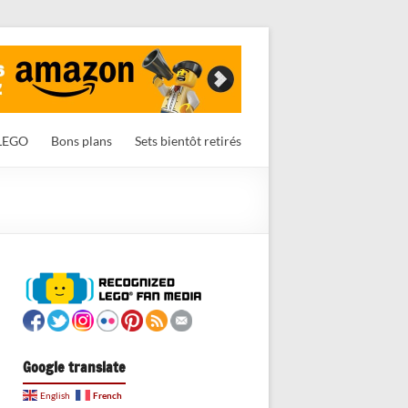
LEGO
Bons plans
Sets bientôt retirés
Google translate
French
English