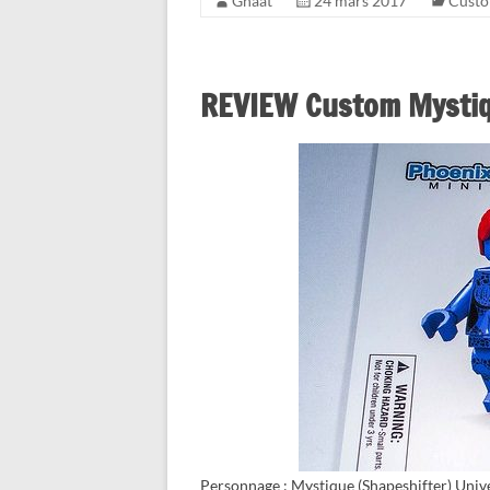
Gnaat
24 mars 2017
Cust
REVIEW Custom Mystiq
Personnage : Mystique (Shapeshifter) Univ