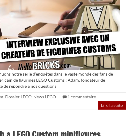
inuons notre série d’enquêtes dans le vaste monde des fans de
éricain de figurines LEGO Customs : Adam, fondateur de
té de répondre à nos questions
om
,
Dossier LEGO
,
News LEGO
1 commentaire
Lire la suite
th a LEGO Custom minifigures