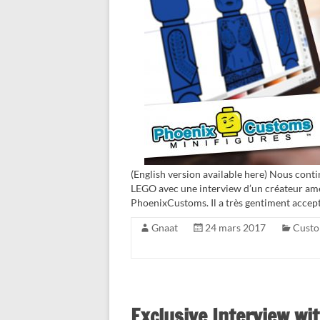
(English version available here) Nous cont
LEGO avec une interview d’un créateur am
PhoenixCustoms. Il a très gentiment accep
Gnaat
24 mars 2017
Cust
Exclusive Interview wi