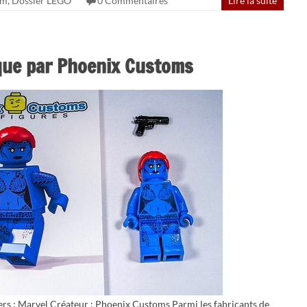
om
,
Dossier LEGO
0 Commentaires
Lire la suite
ue par Phoenix Customs
ers : Marvel Créateur : Phoenix Customs Parmi les fabricants de