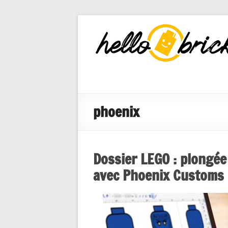
HelloBricks
Blog LEGO,
nouveaut�s
2022, MOCs
et reviews
phoenix
Dossier LEGO : plongé
avec Phoenix Customs