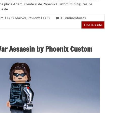
ne place Adam, créateur de Phoenix Custom Minifigures. Sa
que de
om
,
LEGO Marvel
,
Reviews LEGO
0 Commentaires
Lire la suite
ar Assassin by Phoenix Custom