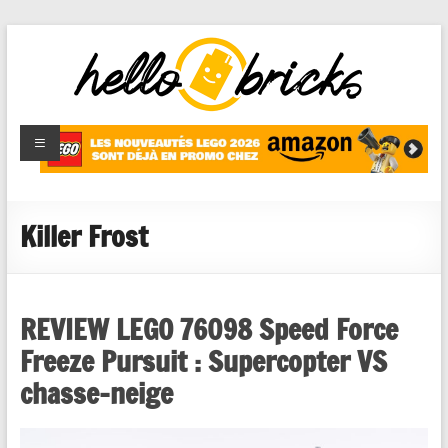
HelloBricks
Blog LEGO,
nouveaut�s
2022,
MOCs et
Killer Frost
reviews
REVIEW LEGO 76098 Speed Force
Freeze Pursuit : Supercopter VS
chasse-neige