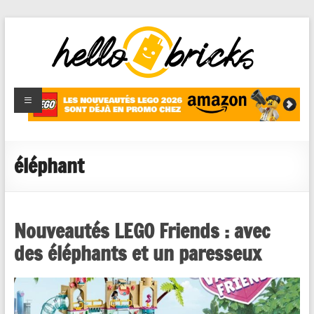
HelloBricks
Blog LEGO,
nouveaut�s
2022,
MOCs et
éléphant
reviews
Nouveautés LEGO Friends : avec
des éléphants et un paresseux