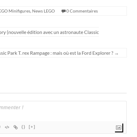
EGO Minifigures
,
News LEGO
0 Commentaires
ry (nouvelle édition avec un astronaute Classic
 Park T. rex Rampage : mais où est la Ford Explorer ?
→
{}
[+]