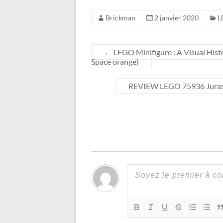
Brickman
2 janvier 2020
L
←
LEGO Minifigure : A Visual Histo
Space orange)
REVIEW LEGO 75936 Jurassic