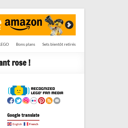
LEGO
Bons plans
Sets bientôt retirés
ant rose !
Google translate
French
English