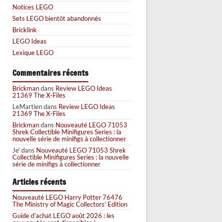
Notices LEGO
Sets LEGO bientôt abandonnés
Bricklink
LEGO Ideas
Lexique LEGO
Commentaires récents
Brickman
dans
Review LEGO Ideas
21369 The X-Files
LeMartien
dans
Review LEGO Ideas
21369 The X-Files
Brickman
dans
Nouveauté LEGO 71053
Shrek Collectible Minifigures Series : la
nouvelle série de minifigs à collectionner
Je'
dans
Nouveauté LEGO 71053 Shrek
Collectible Minifigures Series : la nouvelle
série de minifigs à collectionner
Articles récents
Nouveauté LEGO Harry Potter 76476
The Ministry of Magic Collectors’ Edition
Guide d’achat LEGO août 2026 : les