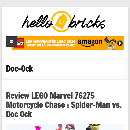
HelloBricks
Blog LEGO,
nouveaut�s
2022,
MOCs et
Doc-Ock
reviews
Review LEGO Marvel 76275
Motorcycle Chase : Spider-Man vs.
Doc Ock