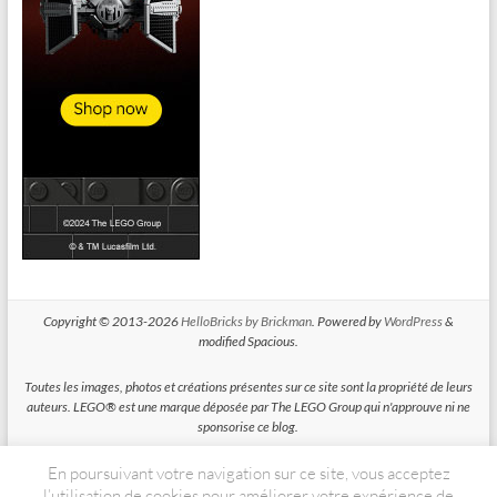
Copyright © 2013-2026
HelloBricks by Brickman
. Powered by
WordPress
&
modified Spacious.
Toutes les images, photos et créations présentes sur ce site sont la propriété de leurs
auteurs. LEGO® est une marque déposée par The LEGO Group qui n'approuve ni ne
sponsorise ce blog.
En poursuivant votre navigation sur ce site, vous acceptez
HelloBricks participe au Programme Partenaires d'Amazon EU, un programme
d'affiliation conçu pour permettre à des sites de percevoir une rémunération grace à
l’utilisation de cookies pour améliorer votre expérience de