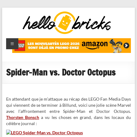
HelloBricks
Blog LEGO,
nouveaut�s
2022,
MOCs et
Spider-Man vs. Doctor Octopus
reviews
En attendant que je m’attaque au récap des LEGO Fan Media Days
qui viennent de se terminer à Billund, voici une jolie scène Marvel
avec l’affrontement entre Spider-Man et Doctor Octopus.
Thorsten Bonsch
a vu les choses en grand, dans les locaux du
célèbre journal :