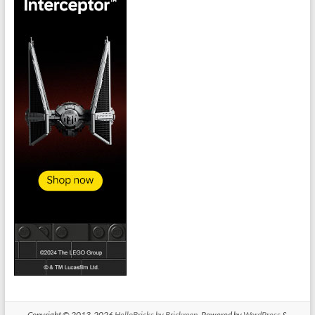
Copyright © 2013-2026
HelloBricks by Brickman
. Powered by
WordPress
&