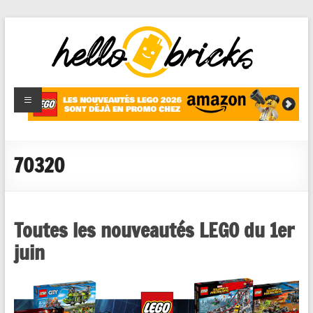
HelloBricks
Blog LEGO,
nouveaut�s
2022,
MOCs et
70320
reviews
Toutes les nouveautés LEGO du 1er
juin