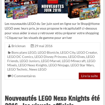
Les nouveautés LEGO du 1er juin sont en ligne sur le Shop@Home
LEGO avec leurs prix, je vous propose le récapitulatif ci-dessous
pour vous aider à vous y retrouver et/ou préparer votre shopping
! Cliquez sur les visuels de gamme pour arriver
Brickman
29 mai 2016
Bons plans LEGO
,
LEGO Bionicle
,
LEGO City
,
LEGO Creator
,
LEGO DC Comics
,
LEGO Disney Princess
,
LEGO Elves
,
LEGO
Friends
,
LEGO Juniors
,
LEGO Marvel
,
LEGO Minecraft
,
LEGO
Mixels
,
LEGO Nexo Knights
,
LEGO Ninjago
,
LEGO Star Wars
,
LEGO Technic
,
News LEGO
0 Commentaires
Lire la suite
Nouveautés LEGO Nexo Knights été