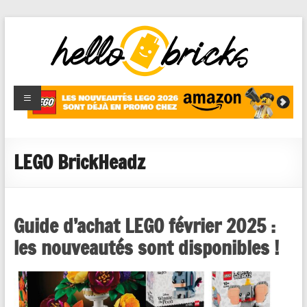
HelloBricks
Blog LEGO,
nouveaut�s
2022,
MOCs et
LEGO BrickHeadz
reviews
Guide d’achat LEGO février 2025 :
les nouveautés sont disponibles !