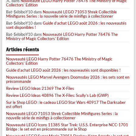
JC
dans
Nouveauté LEGO Harry Potter 76476 The Ministry of Magic
Collectors’ Edition
Bat-$ébiboY10
dans
Nouveauté LEGO 71053 Shrek Collectible
Minifigures Series : la nouvelle série de minifigs à collectionner
Bat-$ébiboY10
dans
Guide d’achat LEGO août 2026 : les nouveautés
sont disponibles !
Bat-$ébiboY10
dans
Nouveauté LEGO Harry Potter 76476 The
Ministry of Magic Collectors’ Edition
Articles récents
Nouveauté LEGO Harry Potter 76476 The Ministry of Magic
Collectors’ Edition
Guide d’achat LEGO août 2026 : les nouveautés sont disponibles !
Nouveautés LEGO Marvel Avengers Doomsday 2026 : les sets sont en
précommande
Review LEGO Ideas 21369 The X-Files
Review LEGO Ideas 40896 The X-Files: Scully’s Lab (GWP)
Sur le Shop LEGO : le cadeau LEGO Star Wars 40917 The Darksaber
est offert
Nouveauté LEGO 71053 Shrek Collectible Minifigures Series : la
nouvelle série de minifigs à collectionner
Nouveauté LEGO Icons 11385 Star Trek: U.S.S. Enterprise NCC-1701
Bridge : le set est en précommande sur le Shop
Nouveauté LEGO Super Mario 72051 Donkey Kong Arcade : le set est