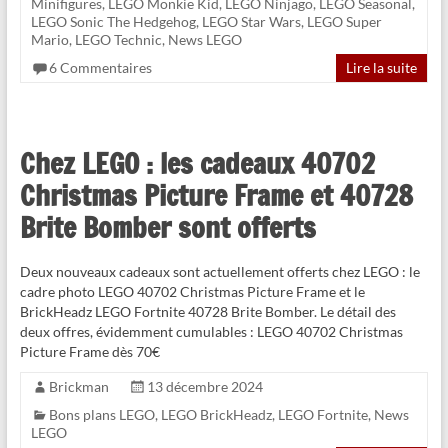
Minifigures
,
LEGO Monkie Kid
,
LEGO Ninjago
,
LEGO Seasonal
,
LEGO Sonic The Hedgehog
,
LEGO Star Wars
,
LEGO Super
Mario
,
LEGO Technic
,
News LEGO
6 Commentaires
Lire la suite
Chez LEGO : les cadeaux 40702
Christmas Picture Frame et 40728
Brite Bomber sont offerts
Deux nouveaux cadeaux sont actuellement offerts chez LEGO : le
cadre photo LEGO 40702 Christmas Picture Frame et le
BrickHeadz LEGO Fortnite 40728 Brite Bomber. Le détail des
deux offres, évidemment cumulables : LEGO 40702 Christmas
Picture Frame dès 70€
Brickman
13 décembre 2024
Bons plans LEGO
,
LEGO BrickHeadz
,
LEGO Fortnite
,
News
LEGO