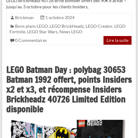
LEGO BrickHeadz 40728 Brite Bomber offert dès 90€ d’achat –
jusqu’au 3 octobre pour les clients Insiders,
Brickman
1 octobre 2024
Bons plans LEGO
,
LEGO BrickHeadz
,
LEGO Creator
,
LEGO
Fortnite
,
LEGO Star Wars
,
News LEGO
0 Commentaires
Lire la suite
LEGO Batman Day : polybag 30653
Batman 1992 offert, points Insiders
x2 et x3, et récompense Insiders
Brickheadz 40726 Limited Edition
disponible