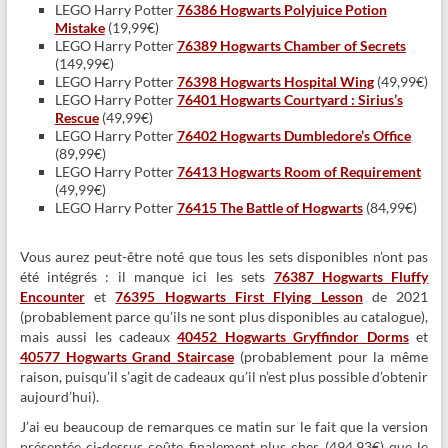
LEGO Harry Potter
76386 Hogwarts Polyjuice Potion
Mistake
(19,99€)
LEGO Harry Potter
76389 Hogwarts Chamber of Secrets
(149,99€)
LEGO Harry Potter
76398 Hogwarts Hospital Wing
(49,99€)
LEGO Harry Potter
76401 Hogwarts Courtyard : Sirius’s
Rescue
(49,99€)
LEGO Harry Potter
76402 Hogwarts Dumbledore’s Office
(89,99€)
LEGO Harry Potter
76413 Hogwarts Room of Requirement
(49,99€)
LEGO Harry Potter
76415 The Battle of Hogwarts
(84,99€)
Vous aurez peut-être noté que tous les sets disponibles n’ont pas
été intégrés : il manque ici les sets
76387 Hogwarts Fluffy
Encounter
et
76395 Hogwarts First Flying Lesson
de 2021
(probablement parce qu’ils ne sont plus disponibles au catalogue),
mais aussi les cadeaux
40452 Hogwarts Gryffindor Dorms
et
40577 Hogwarts Grand Staircase
(probablement pour la même
raison, puisqu’il s’agit de cadeaux qu’il n’est plus possible d’obtenir
aujourd’hui).
J’ai eu beaucoup de remarques ce matin sur le fait que la version
présentée ci-dessus coûte finalement plus cher (494,93€) que le