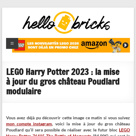
HelloBricks
Blog LEGO,
nouveaut�s
2022,
MOCs et
LEGO Harry Potter 2023 : la mise
reviews
à jour du gros château Poudlard
modulaire
Vous avez déjà pu découvrir cette image ce matin si vous suivez
mon compte instagram
, voici la mise à jour du gros château
Poudlard qu’il sera possible de réaliser avec le futur bloc
LEGO
Harry Potter 76415 The Battle of Hogwarts
(84,99€) qui sort le