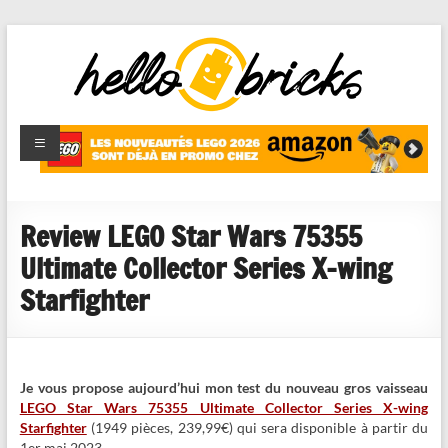
HelloBricks
Blog LEGO,
nouveaut�s
2022,
MOCs et
Review LEGO Star Wars 75355
reviews
Ultimate Collector Series X-wing
Starfighter
Je vous propose aujourd’hui mon test du nouveau gros vaisseau
LEGO Star Wars 75355 Ultimate Collector Series X-wing
Starfighter
(1949 pièces, 239,99€) qui sera disponible à partir du
1er mai 2023.