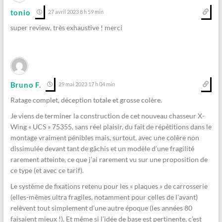
tonio
27 avril 2023 8 h 59 min
super review, très exhaustive ! merci
Bruno F.
29 mai 2023 17 h 04 min
Ratage complet, déception totale et grosse colère.
Je viens de terminer la construction de cet nouveau chasseur X-
Wing « UCS » 75355, sans réel plaisir, du fait de répétitions dans le
montage vraiment pénibles mais, surtout, avec une colère non
dissimulée devant tant de gâchis et un modèle d’une fragilité
rarement atteinte, ce que j’ai rarement vu sur une proposition de
ce type (et avec ce tarif).
Le système de fixations retenu pour les « plaques » de carrosserie
(elles-mêmes ultra fragiles, notamment pour celles de l’avant)
relèvent tout simplement d’une autre époque (les années 80
faisaient mieux !). Et même si l’idée de base est pertinente, c’est