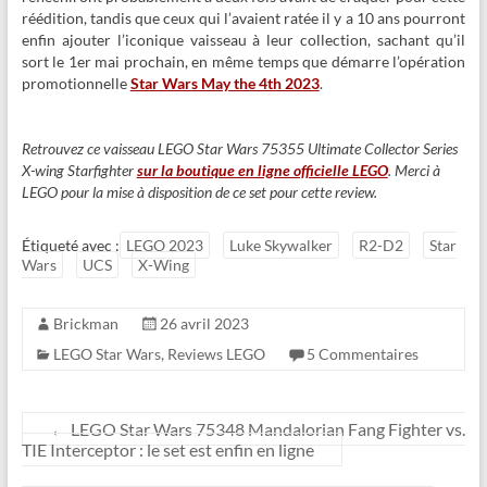
réédition, tandis que ceux qui l’avaient ratée il y a 10 ans pourront
enfin ajouter l’iconique vaisseau à leur collection, sachant qu’il
sort le 1er mai prochain, en même temps que démarre l’opération
promotionnelle
Star Wars May the 4th 2023
.
Retrouvez ce vaisseau LEGO Star Wars 75355 Ultimate Collector Series
X-wing Starfighter
sur la boutique en ligne officielle LEGO
. Merci à
LEGO pour la mise à disposition de ce set pour cette review.
Étiqueté avec :
LEGO 2023
Luke Skywalker
R2-D2
Star
Wars
UCS
X-Wing
Brickman
26 avril 2023
LEGO Star Wars
,
Reviews LEGO
5 Commentaires
←
LEGO Star Wars 75348 Mandalorian Fang Fighter vs.
TIE Interceptor : le set est enfin en ligne