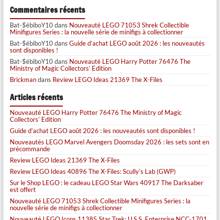
Commentaires récents
Bat-$ébiboY10
dans
Nouveauté LEGO 71053 Shrek Collectible
Minifigures Series : la nouvelle série de minifigs à collectionner
Bat-$ébiboY10
dans
Guide d’achat LEGO août 2026 : les nouveautés
sont disponibles !
Bat-$ébiboY10
dans
Nouveauté LEGO Harry Potter 76476 The
Ministry of Magic Collectors’ Edition
Brickman
dans
Review LEGO Ideas 21369 The X-Files
Articles récents
Nouveauté LEGO Harry Potter 76476 The Ministry of Magic
Collectors’ Edition
Guide d’achat LEGO août 2026 : les nouveautés sont disponibles !
Nouveautés LEGO Marvel Avengers Doomsday 2026 : les sets sont en
précommande
Review LEGO Ideas 21369 The X-Files
Review LEGO Ideas 40896 The X-Files: Scully’s Lab (GWP)
Sur le Shop LEGO : le cadeau LEGO Star Wars 40917 The Darksaber
est offert
Nouveauté LEGO 71053 Shrek Collectible Minifigures Series : la
nouvelle série de minifigs à collectionner
Nouveauté LEGO Icons 11385 Star Trek: U.S.S. Enterprise NCC-1701