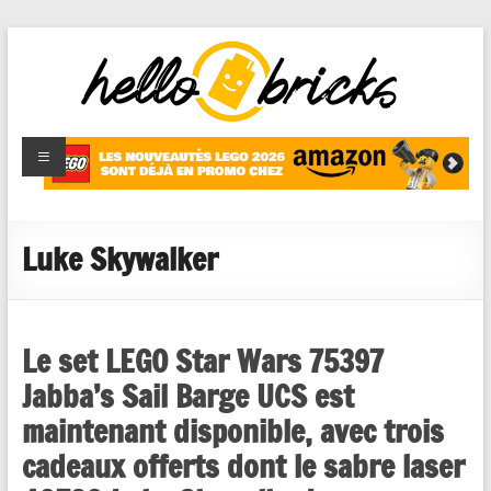
HelloBricks
Blog LEGO,
nouveaut�s
2022,
MOCs et
Luke Skywalker
reviews
Le set LEGO Star Wars 75397
Jabba’s Sail Barge UCS est
maintenant disponible, avec trois
cadeaux offerts dont le sabre laser