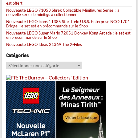
est offert
Nouveauté LEGO 71053 Shrek Collectible Minifigures Series : la
nouvelle série de minifigs à collectionner
Nouveauté LEGO Icons 11385 Star Trek: U.S.S. Enterprise NCC-1701
Bridge : le set est en précommande sur le Shop
Nouveauté LEGO Super Mario 72051 Donkey Kong Arcade : le set est
en précommande sur le Shop
Nouveauté LEGO Ideas 21369 The X-Files
Catégories
Catégories