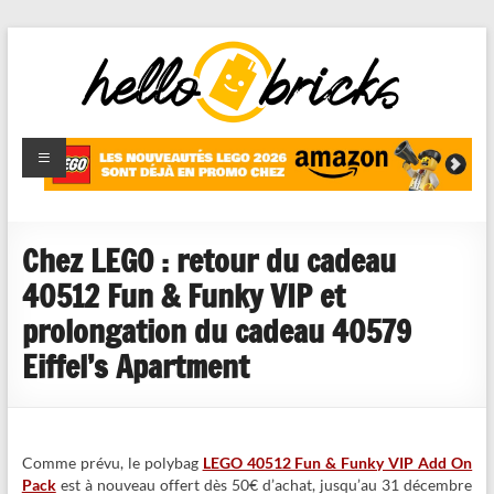
HelloBricks
Blog LEGO,
nouveaut�s
2022,
MOCs et
Chez LEGO : retour du cadeau
reviews
40512 Fun & Funky VIP et
prolongation du cadeau 40579
Eiffel’s Apartment
Comme prévu, le polybag
LEGO 40512 Fun & Funky VIP Add On
Pack
est à nouveau offert dès 50€ d’achat, jusqu’au 31 décembre