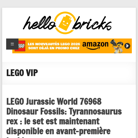
HelloBricks
Blog LEGO,
nouveaut�s
2022,
MOCs et
LEGO VIP
reviews
LEGO Jurassic World 76968
Dinosaur Fossils: Tyrannosaurus
rex : le set est maintenant
disponible en avant-première