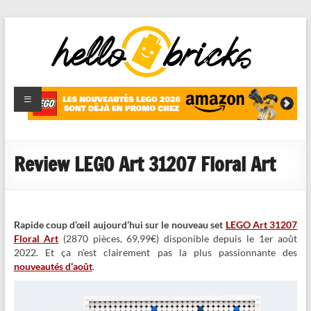
HelloBricks
Blog LEGO,
nouveaut�s
2022,
MOCs et
Review LEGO Art 31207 Floral Art
reviews
Rapide coup d’œil aujourd’hui sur le nouveau set
LEGO Art 31207
Floral Art
(2870 pièces, 69,99€) disponible depuis le 1er août
2022. Et ça n’est clairement pas la plus passionnante des
nouveautés d’août
.