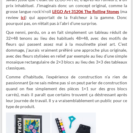
prix inhabituel. J’imaginais donc un concept original, comme la
grosse langue rock’n’roll
LEGO Art 31206 The Rolling Stones
(ma
review
ici
) qui apportait de la fraîcheur à la gamme. Donc
pourquoi pas, on n’était pas à l’abri d’une surprise.
Que nenni, perdu, on a en fait simplement un tableau réduit de
32×48 tenons au lieu des habituels 48×48, avec des motifs de
fleurs qui passent assez mal à la moulinette pixel art. C’est
dommage, j’aurais vraiment préféré une approche plus originale,
avec des fleurs stylisées en relief par exemple au lieu d’une simple
mosaïque rectangulaire de 2×3 blocs au lieu des 3×3 des tableaux
classiques.
Comme d’habitude, l’expérience de construction n’a rien de
passionnant (je ne sais même pas si on peut parler de construction
quand on fixe simplement des pièces 1×1 sur des gros blocs
carrés), mais il paraît que certains trouvent ça déstressant après
leur journée de travail. Il y a vraisemblablement un public pour ce
type de produit.