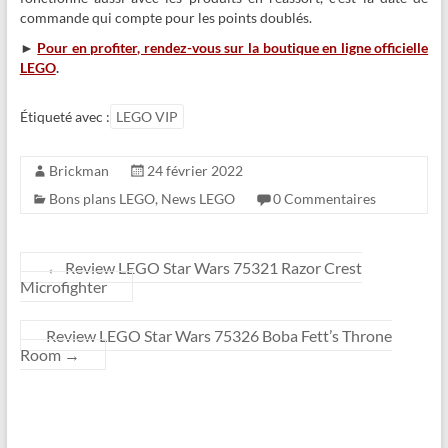
commande qui compte pour les points doublés.
►
Pour en profiter, rendez-vous sur la boutique en ligne officielle
LEGO
.
Étiqueté avec :
LEGO VIP
Brickman
24 février 2022
Bons plans LEGO
,
News LEGO
0 Commentaires
←
Review LEGO Star Wars 75321 Razor Crest
Microfighter
Review LEGO Star Wars 75326 Boba Fett’s Throne
Room
→