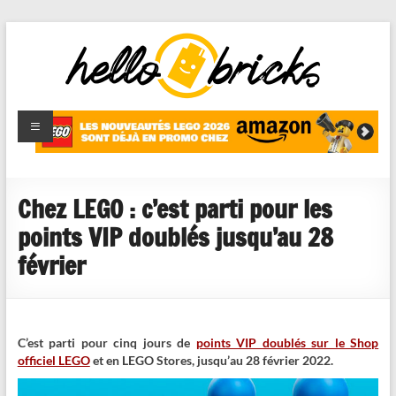
HelloBricks
Blog LEGO,
nouveaut�s
2022,
MOCs et
Chez LEGO : c’est parti pour les
reviews
points VIP doublés jusqu’au 28
février
C’est parti pour cinq jours de
points VIP doublés sur le Shop
officiel LEGO
et en LEGO Stores, jusqu’au 28 février 2022.